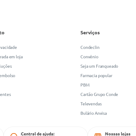
to
Serviços
rivacidade
Condeclin
irada em loja
Convênio
luções
Seja um Franqueado
eembolso
Farmacia popular
PBM
uentes
Cartão Grupo Conde
Televendas
Bulário Anvisa
Central de ajuda:
Nossas lojas