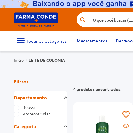
O que você busca? (Ex.: vitamina, fr
Termos mais buscados
1
º
medicamento
Medicamentos
Dermoc
3
º
tadalafila 5mg
LEITE DE COLONIA
5
º
rosuvastatina 20mg
7
º
vitamina d
Filtros
9
º
protetor solar
4
produtos
Departamento
Beleza
Protetor Solar
Categoria