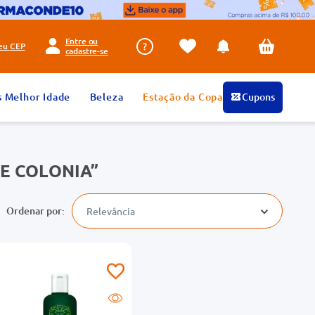
Entre ou
seu
CEP
cadastre-se
s Melhor Idade
Beleza
Estação da Copa
Cupons
DE COLONIA
Relevância