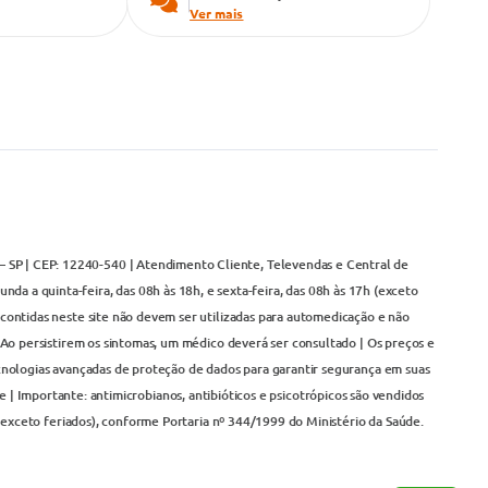
Ver mais
– SP | CEP: 12240-540 | Atendimento Cliente, Televendas e Central de
da a quinta-feira, das 08h às 18h, e sexta-feira, das 08h às 17h (exceto
contidas neste site não devem ser utilizadas para automedicação e não
Ao persistirem os sintomas, um médico deverá ser consultado | Os preços e
cnologias avançadas de proteção de dados para garantir segurança em suas
 | Importante: antimicrobianos, antibióticos e psicotrópicos são vendidos
(exceto feriados), conforme Portaria nº 344/1999 do Ministério da Saúde.