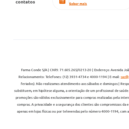
contatos
Saber mais
Farma Conde S/A | CNPJ: 71.605.265/0213-20 | Endereço: Avenida João
Relacionamento: Telefones: (12) 3931-4734 e 4000-1194 | E-mail:
sac@
feriados). Não realizamos atendimento aos sábados e domingos | Respo
substituem, em hipótese alguma, a orientação de um profissional de saúde
promoções são válidos exclusivamente para compras realizadas pela inter
compras. A privacidade e a segurança dos clientes são compromissos da em
apenas em lojas físicas ou por televendas pelo número 4000-1194, com at