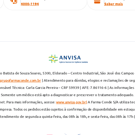
4000-1194
Saber mais
 Batista de Souza Soares, 5300, Eldorado – Centro Industrial, São José dos Campos 
grupofarmaconde.com.br
| Atendimento para dúvidas, elogios e reclamações de segun
nsável Técnica: Carla Garcia Pereira – CRF 59939 | AFE: 7.86116-6 | As informações 
. Somente um médico está apto a diagnosticar e prescrever o tratamento adequado. 
net. Para mais informações, acesse:
www.anvisa.gov.br|
A Farma Conde S/A utiliza te
presa. Todos os pedidos estão sujeitos à confirmação de disponibilidade em estoque
endimento de segunda a quinta-feira, das 08h às 18h, e sexta-feira, das 08h às 17h 