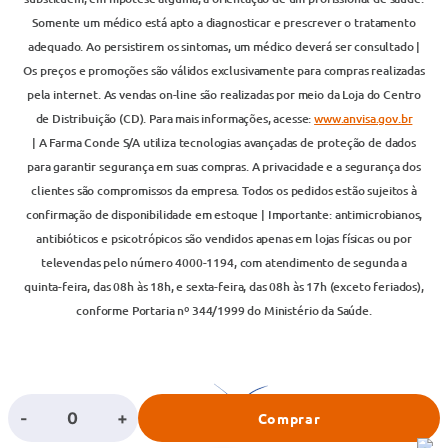
Somente um médico está apto a diagnosticar e prescrever o tratamento
adequado. Ao persistirem os sintomas, um médico deverá ser consultado |
Os preços e promoções são válidos exclusivamente para compras realizadas
pela internet. As vendas on-line são realizadas por meio da Loja do Centro
de Distribuição (CD). Para mais informações, acesse:
www.anvisa.gov.br
| A Farma Conde S/A utiliza tecnologias avançadas de proteção de dados
para garantir segurança em suas compras. A privacidade e a segurança dos
clientes são compromissos da empresa. Todos os pedidos estão sujeitos à
confirmação de disponibilidade em estoque | Importante: antimicrobianos,
antibióticos e psicotrópicos são vendidos apenas em lojas físicas ou por
televendas pelo número 4000-1194, com atendimento de segunda a
quinta-feira, das 08h às 18h, e sexta-feira, das 08h às 17h (exceto feriados),
conforme Portaria nº 344/1999 do Ministério da Saúde.
-
+
Comprar