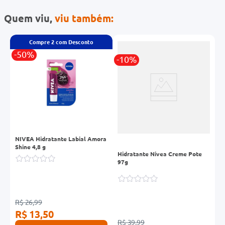
Quem viu,
viu também:
Compre
2
com Desconto
-50%
-10%
-
NIVEA Hidratante Labial Amora
Shine 4,8 g
c
Hidratante Nivea Creme Pote
N
97g
C
R$ 26,99
R$ 13,50
R$ 39,99
R