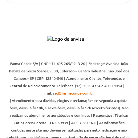
Farma Conde S/A | CNPJ: 71.605.265/0213-20 | Endereço: Avenida João
Batista de Souza Soares, 5300, Eldorado – Centro Industrial, São José dos
Campos – SP | CEP: 12240-540 | Atendimento Cliente, Televendas e
Central de Relacionamento: Telefones: (12) 3931-4734 e 4000-1194 | E-
mail:
sac@farmaconde.com.br
| Atendimento para dúvidas, elogios e reclamações de segunda a quinta-
feira, das 08h às 18h, e sexta-feira, das 08h às 17h (exceto feriados). Não
realizamos atendimento aos sábados e domingos | Responsável Técnica:
Carla Garcia Pereira – CRF 59939 | AFE: 7.86116-6 | As informações
contidas neste site não devem ser utilizadas para automedicação e não
substituem, em hipótese alguma, a orientação de um profissional de saúde.