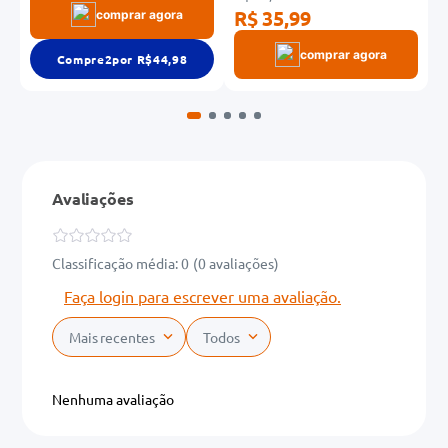
R$ 35,99
R
comprar agora
comprar agora
Compre
2
por R$
44,98
Avaliações
Classificação média: 0
(0 avaliações)
Faça login para escrever uma avaliação.
Mais recentes
Todos
Nenhuma avaliação