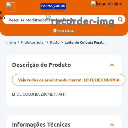
Pesquise produtos para toda a família...
Termos mais buscados
Insira seu
CEP
1
º
medicamento
Protetor Solar
Rosto
Leite de Colônia Final
2
º
fralda
Fantastic Frasco Frasco
200ml
3
º
tadalafila 5mg
cados
Descrição do Produto
4
º
rosuvastatina 20mg
o
5
º
dipirona
Veja todos os produtos da marca:
LEITE DE COLONIA
6
º
absorvente
mg
7
º
LT DE COLONIA 200ML F.FANT
vitamina d
na 20mg
8
º
tadalafila 20mg
9
º
protetor solar
Informações Técnicas
10
º
teste gravidez