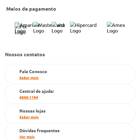
Entrega e Retirada em Loja
Cobre Oferta
Meios de pagamento
Bulário Anvisa
Trocas e Devoluções
Trabalhe Conosco
Condeclin
Política de Reembolso
Código de Conduta
Convênio Conlife
Fale Conosco
Gestão de marcas
Nossos contatos
Dúvidas Frequentes
Farmacia popular
Fale Conosco
PBM
Saber mais
Cartão Grupo Conde
Central de ajuda:
4000-1194
Televendas
Nossas lojas
Saber mais
Dúvidas frequentes
Ver mais