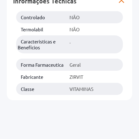
Informações Técnicas
0mg
Controlado
NÃO
r
Termolabil
NÃO
ez
Caracteristicas e
.
Benefícios
Forma Farmaceutica
Geral
Fabricante
ZIRVIT
Classe
VITAMINAS