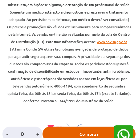
substituem, em hipótese alguma, a orientação de um profissional de saúde.
Somente um médico está apto a diagnosticar e prescrever o tratamento
adequado. Ao persistirem os sintomas, um médico deverá ser consultado |
Os preços e promoções são válidos exclusivamente para compras realizadas
pela internet. As vendas on-line são realizadas por meio da Loja do Centro
de Distribuição (CD). Para mais informações, acesse:
www.anvisa.gov.br
| A Farma Conde S/A utiliza tecnologias avançadas de proteção de dados
para garantir segurança em suas compras. A privacidade e a segurança dos
clientes são compromissos da empresa. Todos os pedidos estão sujeitos à
confirmação de disponibilidade em estoque | Importante: antimicrobianos,
antibióticos e psicotrópicos são vendidos apenas em lojas físicas ou por
televendas pelo número 4000-1194, com atendimento de segunda a
quinta-feira, das 08h às 18h, e sexta-feira, das 08h às 17h (exceto feriados),
conforme Portaria nº 344/1999 do Ministério da Saúde.
-
+
Comprar