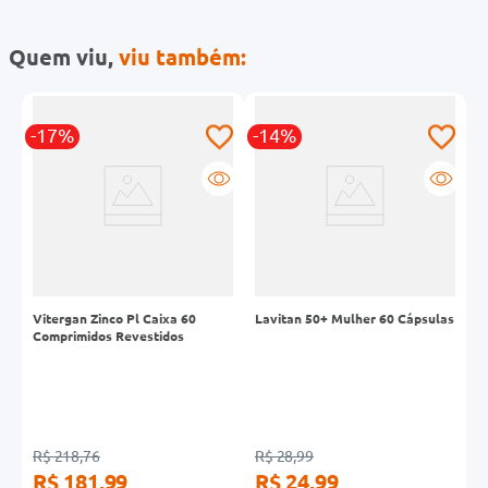
Quem viu,
viu também:
-17%
-14%
-
Vitergan Zinco Pl Caixa 60
Lavitan 50+ Mulher 60 Cápsulas
S
Comprimidos Revestidos
A
R$ 218,76
R$ 28,99
R
R$ 181,99
R$ 24,99
R