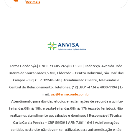
Ver mais
Farma Conde S/A | CNPJ: 71.605.265/0213-20 | Endereço: Avenida João
Batista de Souza Soares, 5300, Eldorado – Centro Industrial, São José dos
Campos – SP | CEP: 12240-540 | Atendimento Cliente, Televendas e
Central de Relacionamento: Telefones: (12) 3931-4734 e 4000-1194 | E-
mail:
sac@farmaconde.com.br
| Atendimento para dúvidas, elogios e reclamações de segunda a quinta-
feira, das 08h às 18h, e sexta-feira, das 08h às 17h (exceto feriados). Não
realizamos atendimento aos sábados e domingos | Responsável Técnica:
Carla Garcia Pereira – CRF 59939 | AFE: 7.86116-6 | As informações
contidas neste site não devem ser utilizadas para automedicação e não