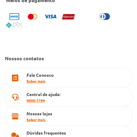
Meios de pagamento
Bulário Anvisa
Trocas e Devoluções
Trabalhe Conosco
Condeclin
Política de Reembolso
Código de Conduta
Convênio Conlife
Fale Conosco
Gestão de marcas
Dúvidas Frequentes
Farmacia popular
Nossos contatos
PBM
Fale Conosco
Cartão Grupo Conde
Saber mais
Televendas
Central de ajuda:
4000-1194
Nossas lojas
Saber mais
Dúvidas frequentes