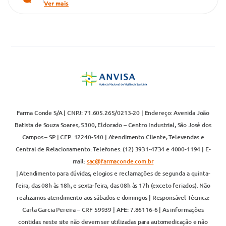
Ver mais
Farma Conde S/A | CNPJ: 71.605.265/0213-20 | Endereço: Avenida João
Batista de Souza Soares, 5300, Eldorado – Centro Industrial, São José dos
Campos – SP | CEP: 12240-540 | Atendimento Cliente, Televendas e
Central de Relacionamento: Telefones: (12) 3931-4734 e 4000-1194 | E-
mail:
sac@farmaconde.com.br
| Atendimento para dúvidas, elogios e reclamações de segunda a quinta-
feira, das 08h às 18h, e sexta-feira, das 08h às 17h (exceto feriados). Não
realizamos atendimento aos sábados e domingos | Responsável Técnica:
Carla Garcia Pereira – CRF 59939 | AFE: 7.86116-6 | As informações
contidas neste site não devem ser utilizadas para automedicação e não