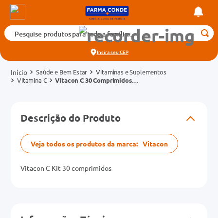
Pesquise produtos para toda a família...
Termos mais buscados
Insira seu
CEP
1
º
medicamento
Saúde e Bem Estar
Vitaminas e Suplementos
2
º
fralda
Vitamina C
Vitacon C 30 Comprimidos
Efervescentes
3
º
tadalafila 5mg
cados
4
º
rosuvastatina 20mg
Descrição do Produto
o
5
º
dipirona
6
º
absorvente
Veja todos os produtos da marca:
Vitacon
mg
7
º
vitamina d
Vitacon C Kit 30 comprimidos
na 20mg
8
º
tadalafila 20mg
9
º
protetor solar
10
º
teste gravidez