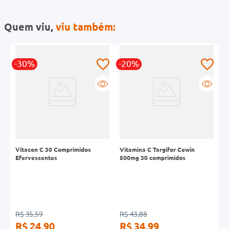
Quem viu,
viu também:
-30%
-20%
-
Vitacon C 30 Comprimidos
Vitamina C Targifor Cewin
R
Efervescentes
500mg 30 comprimidos
C
R$ 35,59
R$ 43,88
R
R$ 24,90
R$ 34,99
R