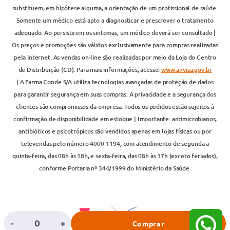
substituem, em hipótese alguma, a orientação de um profissional de saúde.
Somente um médico está apto a diagnosticar e prescrever o tratamento
adequado. Ao persistirem os sintomas, um médico deverá ser consultado |
Os preços e promoções são válidos exclusivamente para compras realizadas
pela internet. As vendas on-line são realizadas por meio da Loja do Centro
de Distribuição (CD). Para mais informações, acesse:
www.anvisa.gov.br
| A Farma Conde S/A utiliza tecnologias avançadas de proteção de dados
para garantir segurança em suas compras. A privacidade e a segurança dos
clientes são compromissos da empresa. Todos os pedidos estão sujeitos à
confirmação de disponibilidade em estoque | Importante: antimicrobianos,
antibióticos e psicotrópicos são vendidos apenas em lojas físicas ou por
televendas pelo número 4000-1194, com atendimento de segunda a
quinta-feira, das 08h às 18h, e sexta-feira, das 08h às 17h (exceto feriados),
conforme Portaria nº 344/1999 do Ministério da Saúde.
-
+
Comprar