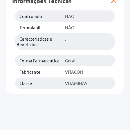
Informações Técnicas
0mg
Controlado
NÃO
r
Termolabil
NÃO
ez
Caracteristicas e
.
Benefícios
Forma Farmaceutica
Geral
Fabricante
VITACON
Classe
VITAMINAS