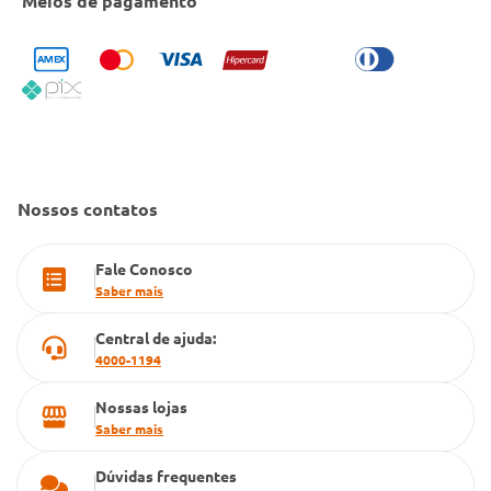
Meios de pagamento
Bulário Anvisa
Trocas e Devoluções
Trabalhe Conosco
Condeclin
Política de Reembolso
Código de Conduta
Convênio Conlife
Fale Conosco
Gestão de marcas
Dúvidas Frequentes
Farmacia popular
Nossos contatos
PBM
Fale Conosco
Cartão Grupo Conde
Saber mais
Televendas
Central de ajuda:
4000-1194
Nossas lojas
Saber mais
Dúvidas frequentes