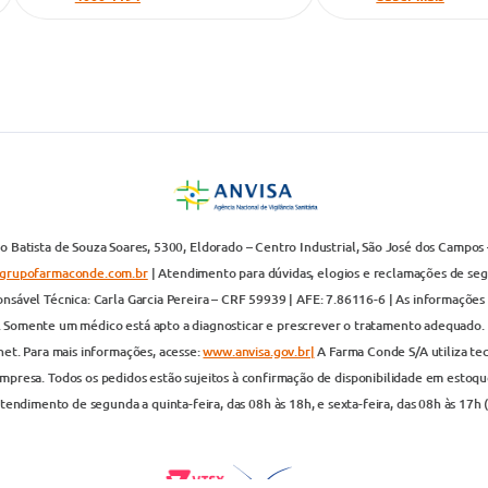
 Batista de Souza Soares, 5300, Eldorado – Centro Industrial, São José dos Campos 
grupofarmaconde.com.br
| Atendimento para dúvidas, elogios e reclamações de segun
nsável Técnica: Carla Garcia Pereira – CRF 59939 | AFE: 7.86116-6 | As informações 
. Somente um médico está apto a diagnosticar e prescrever o tratamento adequado. 
net. Para mais informações, acesse:
www.anvisa.gov.br|
A Farma Conde S/A utiliza te
presa. Todos os pedidos estão sujeitos à confirmação de disponibilidade em estoque
endimento de segunda a quinta-feira, das 08h às 18h, e sexta-feira, das 08h às 17h 