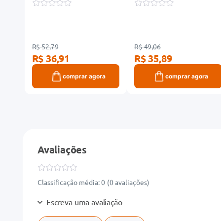
R$ 52,79
R$ 49,06
R$ 36,91
R$ 35,89
ra
comprar agora
comprar agora
Avaliações
Classificação média: 0
(0 avaliações)
Escreva uma avaliação