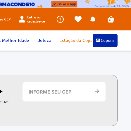
Entre ou
seu
CEP
cadastre-se
s Melhor Idade
Beleza
Estação da Copa
Cupons
E
 suas