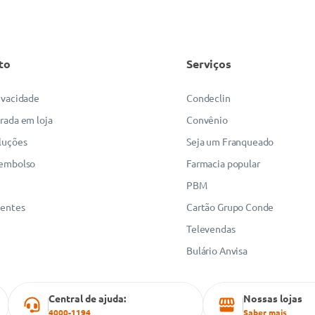
to
Serviços
rivacidade
Condeclin
irada em loja
Convênio
luções
Seja um Franqueado
eembolso
Farmacia popular
PBM
uentes
Cartão Grupo Conde
Televendas
Bulário Anvisa
Central de ajuda:
Nossas lojas
4000-1194
Saber mais