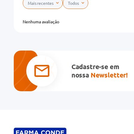
Mais recentes
Todos
Adicionar avaliação
Nenhuma avaliação
Título
Avalie o produto de 1 a 5 estrelas
★
★
★
★
★
Cadastre-se em
Seu nome
nossa
Newsletter!
Endereço de email
Escreva uma avaliação