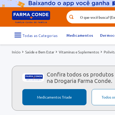
O que você busca? (Ex.: vitamina, fr
Termos mais buscados
1
º
medicamento
Medicamentos
Dermoc
3
º
tadalafila 5mg
Saúde e Bem Estar
Vitaminas e Suplementos
Polivi
5
º
dipirona
7
º
vitamina d
9
º
protetor solar
Confira todos os produtos 
na Drogaria Farma Conde.
Medicamentos Triade
Todos o