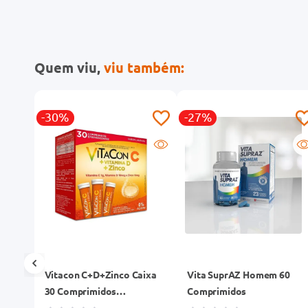
Quem viu,
viu também:
-30%
-27%
abor
Vitacon C+D+Zinco Caixa
Vita SuprAZ Homem 60
30 Comprimidos
Comprimidos
Efervescentes