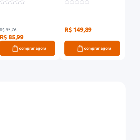
R$ 149,89
R$ 95,76
R$ 49
R$ 85,99
R$ 
comprar agora
comprar agora