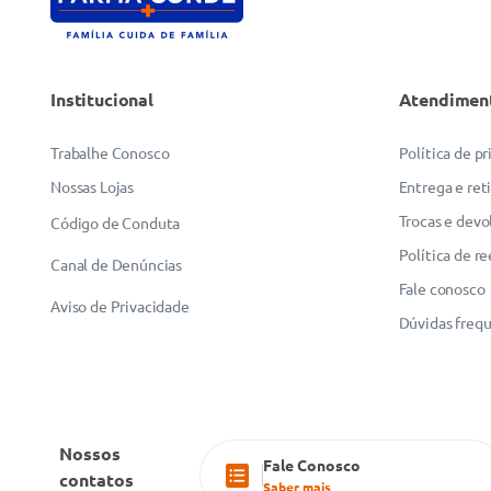
Institucional
Atendimen
ENVIAR AVALIAÇÃO
Trabalhe Conosco
Política de p
Nossas Lojas
Entrega e ret
Trocas e devo
Código de Conduta
Política de r
Canal de Denúncias
Fale conosco
Aviso de Privacidade
Dúvidas freq
Nossos
Fale Conosco
contatos
Saber mais