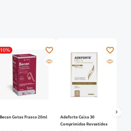
-10%
-12
Becan Gotas Frasco 20ml
Adeforte Caixa 30
Vita
Comprimidos Revestidos
Comp