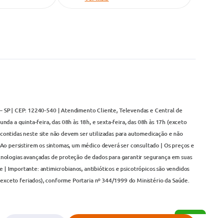
– SP | CEP: 12240-540 | Atendimento Cliente, Televendas e Central de
da a quinta-feira, das 08h às 18h, e sexta-feira, das 08h às 17h (exceto
contidas neste site não devem ser utilizadas para automedicação e não
Ao persistirem os sintomas, um médico deverá ser consultado | Os preços e
cnologias avançadas de proteção de dados para garantir segurança em suas
 | Importante: antimicrobianos, antibióticos e psicotrópicos são vendidos
(exceto feriados), conforme Portaria nº 344/1999 do Ministério da Saúde.