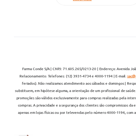
Farma Conde S/A | CNPJ: 71.605.265/0213-20 | Endereço: Avenida João
Relacionamento: Telefones: (12) 3931-4734 e 4000-1194 | E-mail:
sac@
feriados). Não realizamos atendimento aos sábados e domingos | Respo
substituem, em hipótese alguma, a orientação de um profissional de saúde
promoções são válidos exclusivamente para compras realizadas pela inter
compras. A privacidade e a segurança dos clientes são compromissos da em
apenas em lojas físicas ou por televendas pelo número 4000-1194, com at