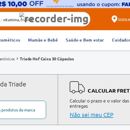
alda)
Insira 
2
º
fralda
osméticos
Mamãe e Bebê
Saúde e Bem estar
Cuidado
4
º
rosuvastatina 20mg
tamínicos
Triade Hof Caixa 30 Cápsulas
6
º
absorvente
8
º
tadalafila 20mg
10
º
teste gravidez
da Triade
CALCULAR FRET
Calcular o prazo e o valor das
entregas
s produtos da marca
Não sei meu CEP