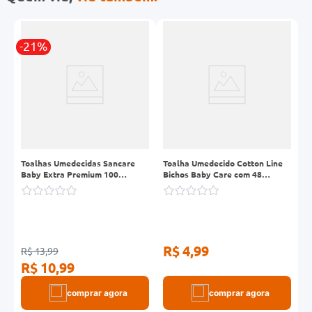
-21%
-
es
Toalhas Umedecidas Sancare
Toalha Umedecido Cotton Line
T
Baby Extra Premium 100
Bichos Baby Care com 48
B
Unidades
Unidades
R$ 4,99
R$ 13,99
R
R$ 10,99
R
comprar agora
comprar agora