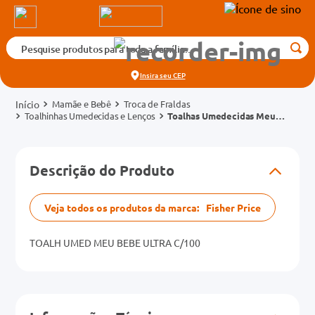
Pesquise produtos para toda a família...
Termos mais buscados
Insira seu
CEP
1
º
medicamento
Mamãe e Bebê
Troca de Fraldas
2
º
fralda
Toalhinhas Umedecidas e Lenços
Toalhas Umedecidas Meu
Bebê Ultra 100 Unidades
3
º
tadalafila 5mg
cados
4
º
dipirona
Descrição do Produto
o
5
º
rosuvastatina 20mg
6
º
absorvente
Veja todos os produtos da marca:
Fisher Price
mg
7
º
vitamina d
TOALH UMED MEU BEBE ULTRA C/100
8
º
tadalafila 20mg
na 20mg
9
º
protetor solar
10
º
teste gravidez