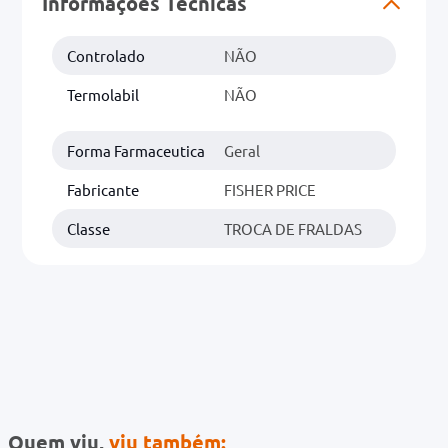
Informações Técnicas
0mg
Controlado
NÃO
r
Termolabil
NÃO
ez
Forma Farmaceutica
Geral
Fabricante
FISHER PRICE
Classe
TROCA DE FRALDAS
Quem viu,
viu também: