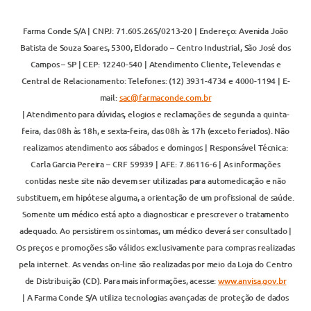
Farma Conde S/A | CNPJ: 71.605.265/0213-20 | Endereço: Avenida João
Batista de Souza Soares, 5300, Eldorado – Centro Industrial, São José dos
Campos – SP | CEP: 12240-540 | Atendimento Cliente, Televendas e
Central de Relacionamento: Telefones: (12) 3931-4734 e 4000-1194 | E-
mail:
sac@farmaconde.com.br
| Atendimento para dúvidas, elogios e reclamações de segunda a quinta-
feira, das 08h às 18h, e sexta-feira, das 08h às 17h (exceto feriados). Não
realizamos atendimento aos sábados e domingos | Responsável Técnica:
Carla Garcia Pereira – CRF 59939 | AFE: 7.86116-6 | As informações
contidas neste site não devem ser utilizadas para automedicação e não
substituem, em hipótese alguma, a orientação de um profissional de saúde.
Somente um médico está apto a diagnosticar e prescrever o tratamento
adequado. Ao persistirem os sintomas, um médico deverá ser consultado |
Os preços e promoções são válidos exclusivamente para compras realizadas
pela internet. As vendas on-line são realizadas por meio da Loja do Centro
de Distribuição (CD). Para mais informações, acesse:
www.anvisa.gov.br
| A Farma Conde S/A utiliza tecnologias avançadas de proteção de dados