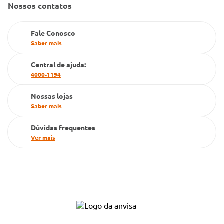
Gestão de marcas
Nossos contatos
Dúvidas Frequentes
Farmacia popular
Fale Conosco
PBM
Saber mais
Cartão Grupo Conde
Central de ajuda:
4000-1194
Televendas
Nossas lojas
Saber mais
Dúvidas frequentes
Ver mais