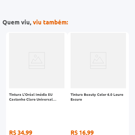
Quem viu,
viu também:
Tintura L'Oréal Imédia 5U
Tintura Beauty Color 6.0 Louro
T
Castanho Claro Universal
Escuro
G
Permamente Sem Amônia
A
R$ 34,99
R$ 16,99
R