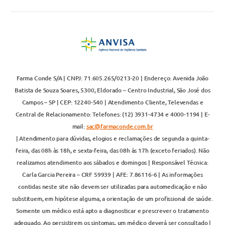
Farma Conde S/A | CNPJ: 71.605.265/0213-20 | Endereço: Avenida João
Batista de Souza Soares, 5300, Eldorado – Centro Industrial, São José dos
Campos – SP | CEP: 12240-540 | Atendimento Cliente, Televendas e
Central de Relacionamento: Telefones: (12) 3931-4734 e 4000-1194 | E-
mail:
sac@farmaconde.com.br
| Atendimento para dúvidas, elogios e reclamações de segunda a quinta-
feira, das 08h às 18h, e sexta-feira, das 08h às 17h (exceto feriados). Não
realizamos atendimento aos sábados e domingos | Responsável Técnica:
Carla Garcia Pereira – CRF 59939 | AFE: 7.86116-6 | As informações
contidas neste site não devem ser utilizadas para automedicação e não
substituem, em hipótese alguma, a orientação de um profissional de saúde.
Somente um médico está apto a diagnosticar e prescrever o tratamento
adequado. Ao persistirem os sintomas, um médico deverá ser consultado |