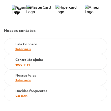
Trocas e Devoluções
Trabalhe Conosco
Condeclin
Política de Reembolso
Código de Conduta
Convênio Conlife
Fale Conosco
Gestão de marcas
Nossos contatos
Dúvidas Frequentes
Farmacia popular
Fale Conosco
PBM
Saber mais
Cartão Grupo Conde
Central de ajuda:
4000-1194
Televendas
Nossas lojas
Saber mais
Dúvidas frequentes
Ver mais