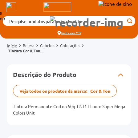
Pesquise produtos para toda a família...
Termos mais buscados
Insira seu
CEP
1
º
medicamento
Beleza
Cabelos
Colorações
2
º
fralda
Tintura Cor & Ton
Megacolors Kit Básico
3
º
tadalafila 5mg
12.111 Louro Super
cados
Platinado
4
º
dipirona
Descrição do Produto
o
5
º
rosuvastatina 20mg
6
º
absorvente
Veja todos os produtos da marca:
Cor & Ton
mg
7
º
vitamina d
Tintura Permanente Corton 50g 12.111 Louro Super Mega
8
º
tadalafila 20mg
Colors Unit
na 20mg
9
º
protetor solar
10
º
teste gravidez