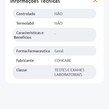
Informações Técnicas
0mg
Controlado
NÃO
r
Termolabil
NÃO
ez
Caracteristicas e
.
Benefícios
Forma Farmaceutica
Geral
Fabricante
CONCARE
Classe
TESTES E EXAMES
LABORATORIAIS