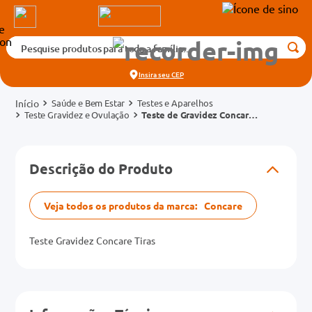
Pesquise produtos para toda a família...
Termos mais buscados
Insira seu
CEP
1
º
medicamento
Saúde e Bem Estar
Testes e Aparelhos
2
º
fralda
Teste Gravidez e Ovulação
Teste de Gravidez Concare
Tiras
3
º
tadalafila 5mg
cados
4
º
rosuvastatina 20mg
Descrição do Produto
o
5
º
dipirona
6
º
absorvente
Veja todos os produtos da marca:
Concare
mg
7
º
vitamina d
Teste Gravidez Concare Tiras
na 20mg
8
º
tadalafila 20mg
9
º
protetor solar
10
º
teste gravidez