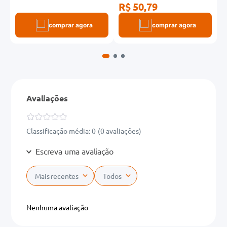
R$ 50,79
R
comprar agora
comprar agora
Avaliações
Classificação média: 0
(0 avaliações)
Escreva uma avaliação
Mais recentes
Todos
Adicionar avaliação
Nenhuma avaliação
Título