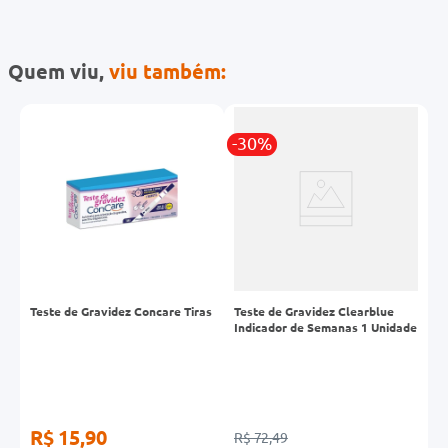
Quem viu,
viu também:
-30%
-
Teste de Gravidez Concare Tiras
Teste de Gravidez Clearblue
T
Indicador de Semanas 1 Unidade
C
R$ 15,90
R$ 72,49
R