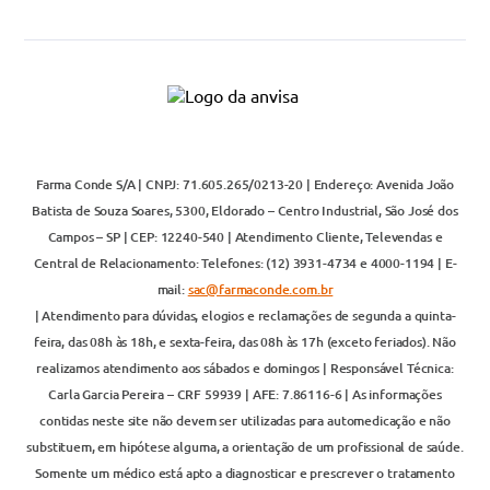
Farma Conde S/A | CNPJ: 71.605.265/0213-20 | Endereço: Avenida João
Batista de Souza Soares, 5300, Eldorado – Centro Industrial, São José dos
Campos – SP | CEP: 12240-540 | Atendimento Cliente, Televendas e
Central de Relacionamento: Telefones: (12) 3931-4734 e 4000-1194 | E-
mail:
sac@farmaconde.com.br
| Atendimento para dúvidas, elogios e reclamações de segunda a quinta-
feira, das 08h às 18h, e sexta-feira, das 08h às 17h (exceto feriados). Não
realizamos atendimento aos sábados e domingos | Responsável Técnica:
Carla Garcia Pereira – CRF 59939 | AFE: 7.86116-6 | As informações
contidas neste site não devem ser utilizadas para automedicação e não
substituem, em hipótese alguma, a orientação de um profissional de saúde.
Somente um médico está apto a diagnosticar e prescrever o tratamento