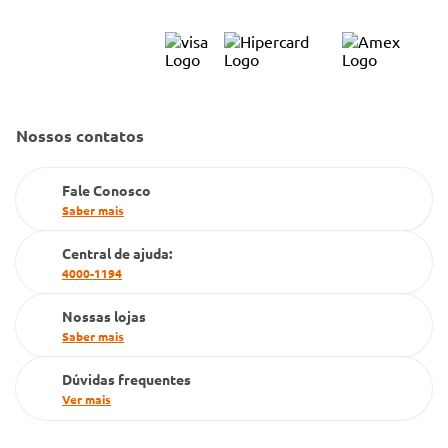
Bulário Anvisa
Trocas e Devoluções
Trabalhe Conosco
Condeclin
Política de Reembolso
Código de Conduta
Convênio Conlife
Fale Conosco
Gestão de marcas
Nossos contatos
Dúvidas Frequentes
Farmacia popular
Fale Conosco
PBM
Saber mais
Cartão Grupo Conde
Central de ajuda:
4000-1194
Televendas
Nossas lojas
Saber mais
Dúvidas frequentes
Ver mais