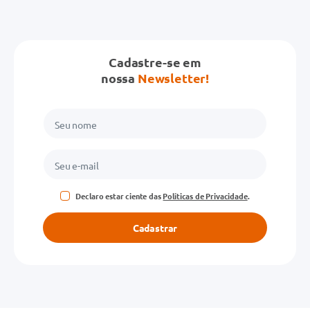
Avalie o produto de 1 a 5 estrelas
Cadastre-se em
★
★
★
★
★
nossa
Newsletter!
Seu nome
Endereço de email
Declaro estar ciente das
Políticas de Privacidade
.
Escreva uma avaliação
Cadastrar
ENVIAR AVALIAÇÃO