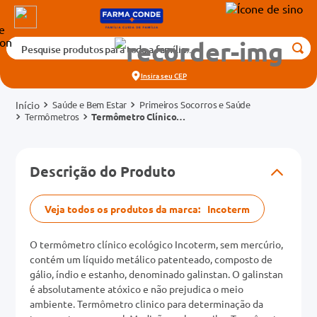
Pesquise produtos para toda a família...
Termos mais buscados
Insira seu
CEP
1
º
medicamento
Saúde e Bem Estar
Primeiros Socorros e Saúde
2
º
fralda
Termômetros
Termômetro Clínico
Incoterm de Vidro Sem
3
º
tadalafila 5mg
Mercúrio Ecológico
cados
4
º
rosuvastatina 20mg
Descrição do Produto
o
5
º
dipirona
6
º
absorvente
Veja todos os produtos da marca:
Incoterm
mg
7
º
vitamina d
O termômetro clínico ecológico Incoterm, sem mercúrio,
na 20mg
8
º
tadalafila 20mg
contém um líquido metálico patenteado, composto de
gálio, índio e estanho, denominado galinstan. O galinstan
9
º
protetor solar
é absolutamente atóxico e não prejudica o meio
ambiente. Termômetro clinico para determinação da
10
º
teste gravidez