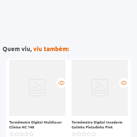
Quem viu,
viu também:
em
Termômetro Digital Multilaser
Termômetro Digital Incoderm
T
Clínico HC 148
Galinha Pintadinha Pink
G