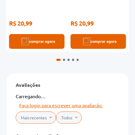
R$ 20,99
R$ 20,99
R
comprar agora
comprar agora
Avaliações
Carregando…
Faça login para escrever uma avaliação.
Mais recentes
Todos