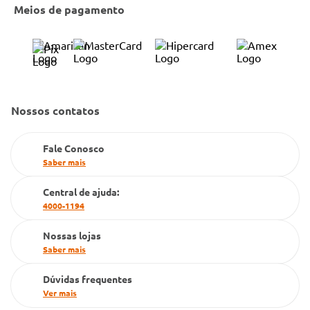
Cobre Oferta
Meios de pagamento
Bulário Anvisa
Trocas e Devoluções
Trabalhe Conosco
Condeclin
Política de Reembolso
Código de Conduta
Convênio Conlife
Fale Conosco
Gestão de marcas
Nossos contatos
Dúvidas Frequentes
Farmacia popular
Fale Conosco
PBM
Saber mais
Cartão Grupo Conde
Central de ajuda:
4000-1194
Televendas
Nossas lojas
Saber mais
Dúvidas frequentes
Ver mais