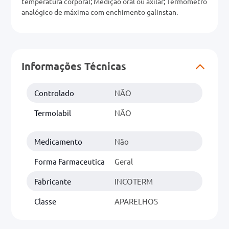
temperatura corporal; Medição oral ou axilar; Termômetro
analógico de máxima com enchimento galinstan.
0mg
r
ez
Informações Técnicas
Controlado
NÃO
Termolabil
NÃO
Medicamento
Não
Forma Farmaceutica
Geral
Fabricante
INCOTERM
Classe
APARELHOS