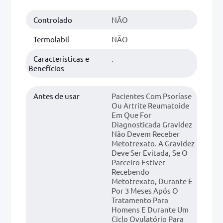
Controlado
NÃO
0mg
r
Termolabil
NÃO
ez
Caracteristicas e
.
Benefícios
Antes de usar
Pacientes Com Psoríase
Ou Artrite Reumatoide
Em Que For
Diagnosticada Gravidez
Não Devem Receber
Metotrexato. A Gravidez
Deve Ser Evitada, Se O
Parceiro Estiver
Recebendo
Metotrexato, Durante E
Por 3 Meses Após O
Tratamento Para
Homens E Durante Um
Ciclo Ovulatório Para