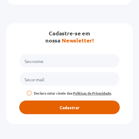
Título
Avalie o produto de 1 a 5 estrelas
Cadastre-se em
★
★
★
★
★
nossa
Newsletter!
Seu nome
Endereço de email
Declaro estar ciente das
Políticas de Privacidade
.
Escreva uma avaliação
Cadastrar