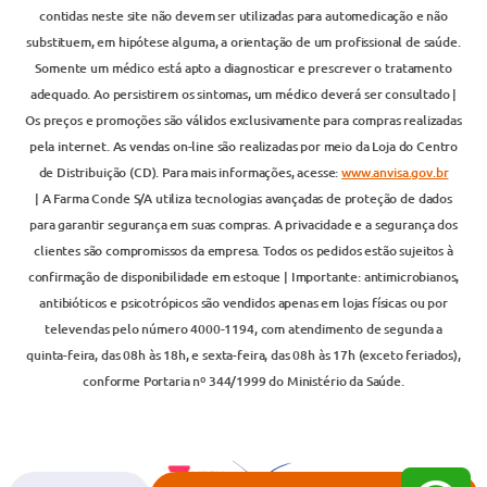
contidas neste site não devem ser utilizadas para automedicação e não
substituem, em hipótese alguma, a orientação de um profissional de saúde.
Somente um médico está apto a diagnosticar e prescrever o tratamento
adequado. Ao persistirem os sintomas, um médico deverá ser consultado |
Os preços e promoções são válidos exclusivamente para compras realizadas
pela internet. As vendas on-line são realizadas por meio da Loja do Centro
de Distribuição (CD). Para mais informações, acesse:
www.anvisa.gov.br
| A Farma Conde S/A utiliza tecnologias avançadas de proteção de dados
para garantir segurança em suas compras. A privacidade e a segurança dos
clientes são compromissos da empresa. Todos os pedidos estão sujeitos à
confirmação de disponibilidade em estoque | Importante: antimicrobianos,
antibióticos e psicotrópicos são vendidos apenas em lojas físicas ou por
televendas pelo número 4000-1194, com atendimento de segunda a
quinta-feira, das 08h às 18h, e sexta-feira, das 08h às 17h (exceto feriados),
conforme Portaria nº 344/1999 do Ministério da Saúde.