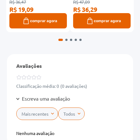
R$ 36,47
R$ 47,09
R
R$ 19,09
R$ 36,29
R
comprar agora
comprar agora
Avaliações
Classificação média: 0
(0 avaliações)
Escreva uma avaliação
Mais recentes
Todos
Adicionar avaliação
Nenhuma avaliação