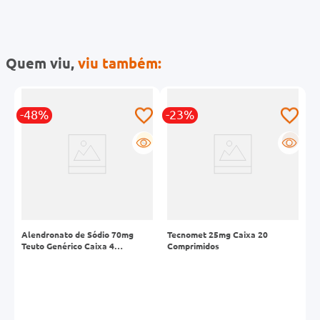
Quem viu,
viu também:
-48%
-23%
R
G
R
Alendronato de Sódio 70mg
Tecnomet 25mg Caixa 20
A
Teuto Genérico Caixa 4
Comprimidos
C
Comprimidos
P