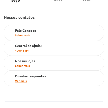
Código de Conduta
Convênio Conlife
Fale Conosco
Gestão de marcas
Nossos contatos
Dúvidas Frequentes
Farmacia popular
Fale Conosco
PBM
Saber mais
Cartão Grupo Conde
Central de ajuda:
4000-1194
Televendas
Nossas lojas
Saber mais
Dúvidas frequentes
Ver mais