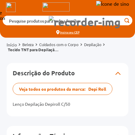
Pesquise produtos para toda a família...
Termos mais buscados
Insira seu
CEP
1
º
medicamento
Beleza
Cuidados com o Corpo
Depilação
2
º
fralda
Tecido TNT para Depilação
Depi Roll 50 Unidades
3
º
tadalafila 5mg
cados
4
º
rosuvastatina 20mg
Descrição do Produto
o
5
º
dipirona
6
º
vitamina d
Veja todos os produtos da marca:
Depi Roll
mg
7
º
protetor solar
Lenço Depilação Depiroll C/50
na 20mg
8
º
tadalafila 20mg
9
º
absorvente
10
º
teste gravidez