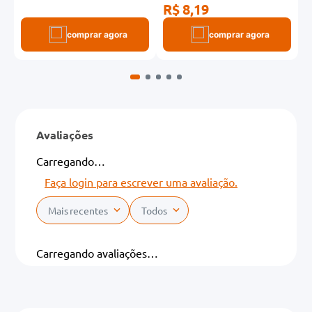
R$ 8,19
R
comprar agora
comprar agora
Avaliações
Carregando…
Faça login para escrever uma avaliação.
Mais recentes
Todos
Carregando avaliações…