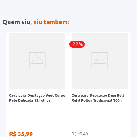
Quem viu,
viu também:
-22%
l
Cera para Depilação Veet Corpo
Cera para Depilação Depi Roll
A
g
Pele Delicada 12 folhas
Refil Rollon Tradicional 100g
G
2
R$ 35,99
R$ 10,49
R