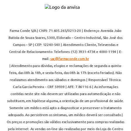
Farma Conde S/A | CNPJ: 71.605.265/0213-20 | Endereço: Avenida João
Batista de Souza Soares, 5300, Eldorado – Centro Industrial, São José dos
Campos – SP | CEP: 12240-540 | Atendimento Cliente, Televendas e
Central de Relacionamento: Telefones: (12) 3931-4734 e 4000-1194 | E-
mail:
sac@farmaconde.com.br
| Atendimento para dúvidas, elogios e reclamações de segunda a quinta-
feira, das 08h às 18h, e sexta-feira, das 08h às 17h (exceto feriados). Não
realizamos atendimento aos sábados e domingos | Responsável Técnica:
Carla Garcia Pereira – CRF 59939 | AFE: 7.86116-6 | As informações
contidas neste site não devem ser utilizadas para automedicação e não
substituem, em hipótese alguma, a orientação de um profissional de saúde.
Somente um médico está apto a diagnosticar e prescrever o tratamento
adequado. Ao persistirem os sintomas, um médico deverá ser consultado |
Os preços e promoções são válidos exclusivamente para compras realizadas
pela internet. As vendas on-line são realizadas por meio da Loja do Centro