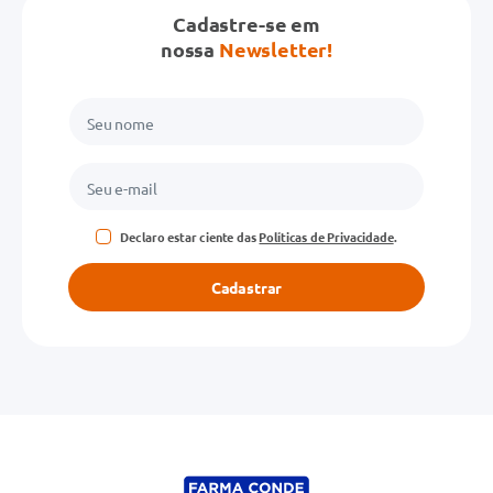
Cadastre-se em
Avalie o produto de 1 a 5 estrelas
nossa
Newsletter!
★
★
★
★
★
Seu nome
Endereço de email
Declaro estar ciente das
Políticas de Privacidade
.
Escreva uma avaliação
Cadastrar
ENVIAR AVALIAÇÃO