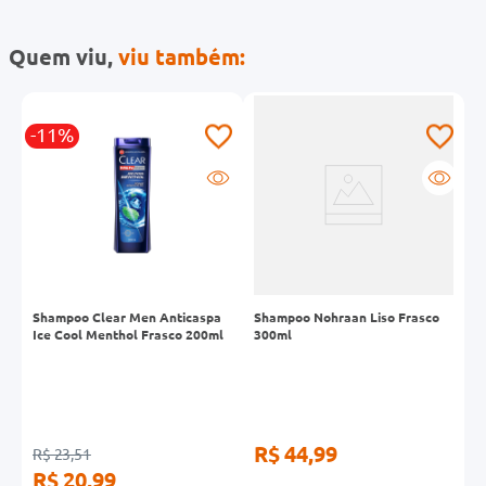
Quem viu,
viu também:
-11%
Shampoo Clear Men Anticaspa
Shampoo Nohraan Liso Frasco
P
Ice Cool Menthol Frasco 200ml
300ml
B
R$ 44,99
R
R$ 23,51
R$ 20,99