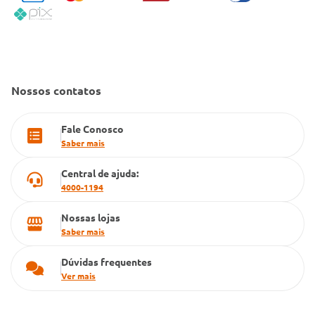
Política de Reembolso
Código de Conduta
Convênio Conlife
Fale Conosco
Gestão de marcas
Dúvidas Frequentes
Farmacia popular
Nossos contatos
PBM
Fale Conosco
Cartão Grupo Conde
Saber mais
Televendas
Central de ajuda:
4000-1194
Nossas lojas
Saber mais
Dúvidas frequentes
Ver mais