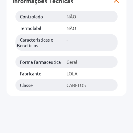
Informações Técnicas
0mg
Controlado
NÃO
r
Termolabil
NÃO
ez
Caracteristicas e
-
Benefícios
Forma Farmaceutica
Geral
Fabricante
LOLA
Classe
CABELOS