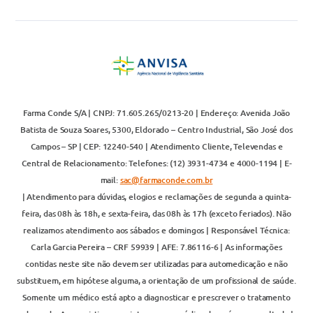
Farma Conde S/A | CNPJ: 71.605.265/0213-20 | Endereço: Avenida João
Batista de Souza Soares, 5300, Eldorado – Centro Industrial, São José dos
Campos – SP | CEP: 12240-540 | Atendimento Cliente, Televendas e
Central de Relacionamento: Telefones: (12) 3931-4734 e 4000-1194 | E-
mail:
sac@farmaconde.com.br
| Atendimento para dúvidas, elogios e reclamações de segunda a quinta-
feira, das 08h às 18h, e sexta-feira, das 08h às 17h (exceto feriados). Não
realizamos atendimento aos sábados e domingos | Responsável Técnica:
Carla Garcia Pereira – CRF 59939 | AFE: 7.86116-6 | As informações
contidas neste site não devem ser utilizadas para automedicação e não
substituem, em hipótese alguma, a orientação de um profissional de saúde.
Somente um médico está apto a diagnosticar e prescrever o tratamento