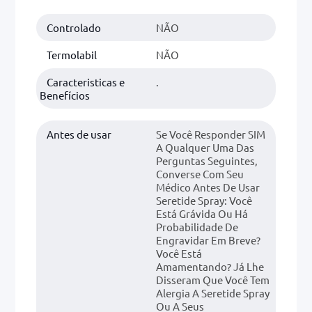
Controlado
NÃO
0mg
r
Termolabil
NÃO
ez
Caracteristicas e
.
Benefícios
Antes de usar
Se Você Responder SIM
A Qualquer Uma Das
Perguntas Seguintes,
Converse Com Seu
Médico Antes De Usar
Seretide Spray: Você
Está Grávida Ou Há
Probabilidade De
Engravidar Em Breve?
Você Está
Amamentando? Já Lhe
Disseram Que Você Tem
Alergia A Seretide Spray
Ou A Seus