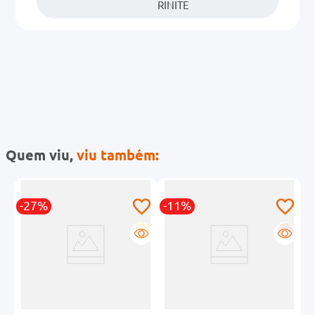
RINITE
Quem viu,
viu também:
-27%
-11%
R
G
R