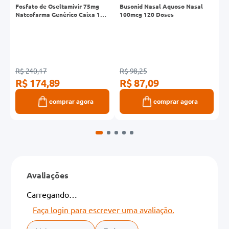
Fosfato de Oseltamivir 75mg
Busonid Nasal Aquoso Nasal
C
l
Natcofarma Genérico Caixa 10
100mcg 120 Doses
2
Cápsulas
R$ 240,17
R$ 98,25
R
R$ 174,89
R$ 87,09
R
comprar agora
comprar agora
Avaliações
Carregando…
Faça login para escrever uma avaliação.