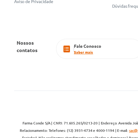
Aviso de Privacidade
Dúvidas freq
Nossos
Fale Conosco
contatos
Saber mais
Farma Conde S/A | CNPJ: 71.605.265/0213-20 | Endereço: Avenida João
Relacionamento: Telefones: (12) 3931-4734 e 4000-1194 | E-mail:
sac@
feriados). Não realizamos atendimento aos sábados e domingos | Respo