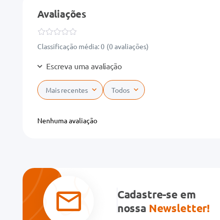
Avaliações
Classificação média: 0
(0 avaliações)
Escreva uma avaliação
Mais recentes
Todos
Adicionar avaliação
Nenhuma avaliação
Título
Avalie o produto de 1 a 5 estrelas
★
★
★
★
★
Cadastre-se em
Seu nome
nossa
Newsletter!