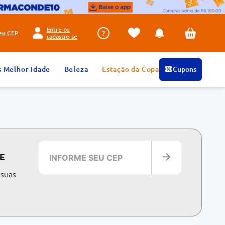
Entre ou
seu
CEP
cadastre-se
s Melhor Idade
Beleza
Estação da Copa
Cupons
E
 suas