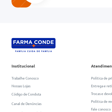
Endereço de email
Escreva uma avaliação
Institucional
Atendimen
ENVIAR AVALIAÇÃO
Trabalhe Conosco
Política de p
Nossas Lojas
Entrega e ret
Trocas e devo
Código de Conduta
Política de r
Canal de Denúncias
Fale conosco