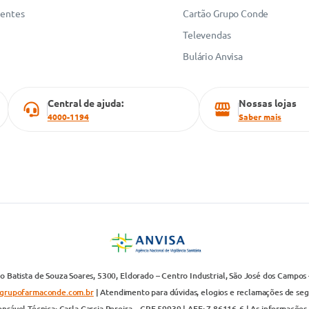
uentes
Cartão Grupo Conde
Televendas
Bulário Anvisa
Central de ajuda:
Nossas lojas
4000-1194
Saber mais
 Batista de Souza Soares, 5300, Eldorado – Centro Industrial, São José dos Campos 
grupofarmaconde.com.br
| Atendimento para dúvidas, elogios e reclamações de segun
nsável Técnica: Carla Garcia Pereira – CRF 59939 | AFE: 7.86116-6 | As informações 