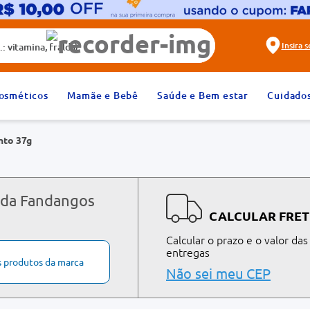
alda)
Insira 
2
º
fralda
osméticos
Mamãe e Bebê
Saúde e Bem estar
Cuidado
4
º
dipirona
nto 37g
6
º
absorvente
8
º
tadalafila 20mg
10
º
teste gravidez
 da Fandangos
CALCULAR FRET
Calcular o prazo e o valor das
entregas
s produtos da marca
Não sei meu CEP