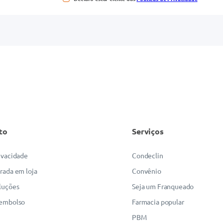
to
Serviços
rivacidade
Condeclin
irada em loja
Convênio
luções
Seja um Franqueado
eembolso
Farmacia popular
PBM