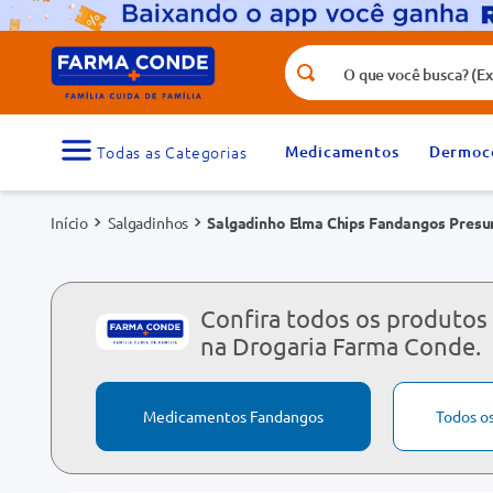
O que você busca? (Ex.: vitamina, fr
Termos mais buscados
1
º
medicamento
Medicamentos
Dermoc
3
º
tadalafila 5mg
Salgadinhos
Salgadinho Elma Chips Fandangos Presu
5
º
rosuvastatina 20mg
7
º
vitamina d
9
º
protetor solar
Confira todos os produtos
na Drogaria Farma Conde.
Medicamentos Fandangos
Todos o