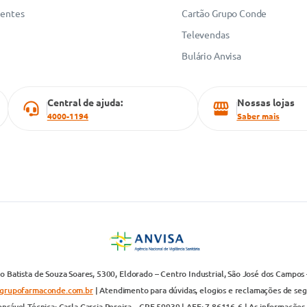
uentes
Cartão Grupo Conde
Televendas
Bulário Anvisa
Central de ajuda:
Nossas lojas
4000-1194
Saber mais
 Batista de Souza Soares, 5300, Eldorado – Centro Industrial, São José dos Campos 
grupofarmaconde.com.br
| Atendimento para dúvidas, elogios e reclamações de segun
nsável Técnica: Carla Garcia Pereira – CRF 59939 | AFE: 7.86116-6 | As informações 