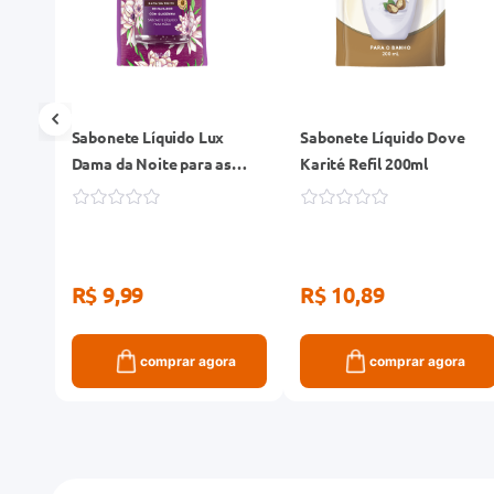
lue
Sabonete Líquido Lux
Sabonete Líquido Dove
Dama da Noite para as
Karité Refil 200ml
Mãos 240ml
R$ 9,99
R$ 10,89
ra
comprar agora
comprar agora