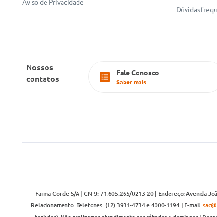
Aviso de Privacidade
Dúvidas freq
Nossos
Fale Conosco
contatos
Saber mais
Farma Conde S/A | CNPJ: 71.605.265/0213-20 | Endereço: Avenida João
Relacionamento: Telefones: (12) 3931-4734 e 4000-1194 | E-mail:
sac@
feriados). Não realizamos atendimento aos sábados e domingos | Respo