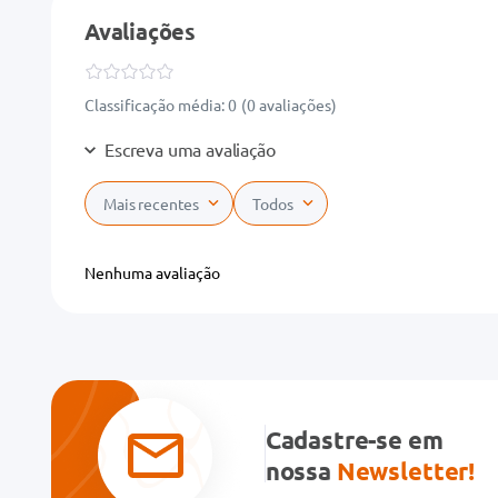
Avaliações
Classificação média: 0
(0 avaliações)
Escreva uma avaliação
Mais recentes
Todos
Adicionar avaliação
Nenhuma avaliação
Título
Avalie o produto de 1 a 5 estrelas
★
★
★
★
★
Cadastre-se em
Seu nome
nossa
Newsletter!