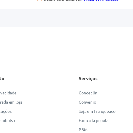
to
Serviços
rivacidade
Condeclin
irada em loja
Convênio
luções
Seja um Franqueado
eembolso
Farmacia popular
PBM