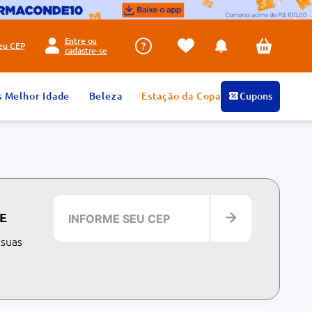
Entre ou
seu
CEP
cadastre-se
s Melhor Idade
Beleza
Estação da Copa
Cupons
E
 suas