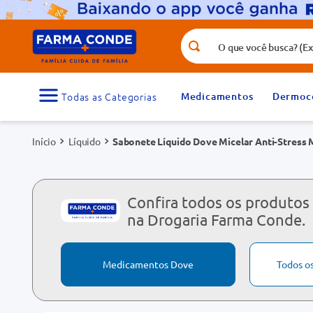
O que você busca? (Ex.: vitamina, fr
Termos mais buscados
1
º
medicamento
Medicamentos
Dermoc
3
º
tadalafila 5mg
Líquido
Sabonete Líquido Dove Micelar Anti-Stress 
5
º
rosuvastatina 20mg
7
º
vitamina d
9
º
protetor solar
Confira todos os produtos
na Drogaria Farma Conde.
Medicamentos Dove
Todos o