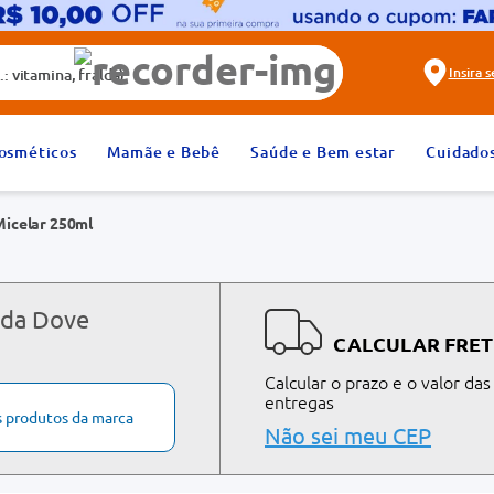
alda)
Insira 
2
º
fralda
osméticos
Mamãe e Bebê
Saúde e Bem estar
Cuidado
4
º
dipirona
Micelar 250ml
6
º
absorvente
8
º
tadalafila 20mg
10
º
teste gravidez
 da Dove
CALCULAR FRET
Calcular o prazo e o valor das
entregas
s produtos da marca
Não sei meu CEP