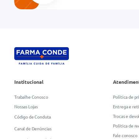
Endereço de email
Escreva uma avaliação
Institucional
Atendimen
ENVIAR AVALIAÇÃO
Trabalhe Conosco
Política de p
Nossas Lojas
Entrega e ret
Trocas e devo
Código de Conduta
Política de r
Canal de Denúncias
Fale conosco