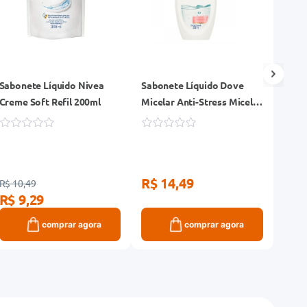
Sabonete Líquido Nivea
Sabonete Líquido Dove
Sabo
Creme Soft Refil 200ml
Micelar Anti-Stress Micelar
Orqu
250ml
R$ 14,49
R$ 
R$ 10,49
R$ 9,29
comprar agora
comprar agora