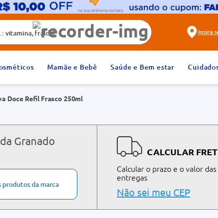
alda)
Insira 
2
º
fralda
osméticos
Mamãe e Bebê
Saúde e Bem estar
Cuidado
4
º
rosuvastatina 20mg
va Doce Refil Frasco 250ml
6
º
absorvente
8
º
tadalafila 20mg
10
º
teste gravidez
 da Granado
CALCULAR FRET
Calcular o prazo e o valor das
entregas
s produtos da marca
Não sei meu CEP