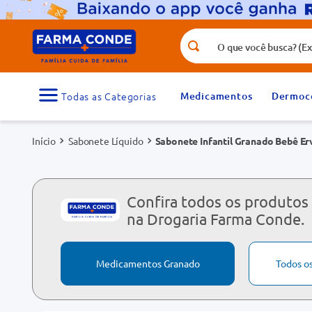
O que você busca? (Ex.: vitamina, fr
Termos mais buscados
1
º
medicamento
Medicamentos
Dermoc
3
º
tadalafila 5mg
Sabonete Líquido
Sabonete Infantil Granado Bebê Er
5
º
dipirona
7
º
vitamina d
9
º
protetor solar
Confira todos os produtos
na Drogaria Farma Conde.
Medicamentos Granado
Todos o