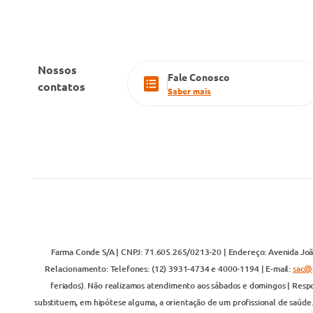
Nossos
Fale Conosco
contatos
Saber mais
Farma Conde S/A | CNPJ: 71.605.265/0213-20 | Endereço: Avenida João
Relacionamento: Telefones: (12) 3931-4734 e 4000-1194 | E-mail:
sac@
feriados). Não realizamos atendimento aos sábados e domingos | Respo
substituem, em hipótese alguma, a orientação de um profissional de saúde