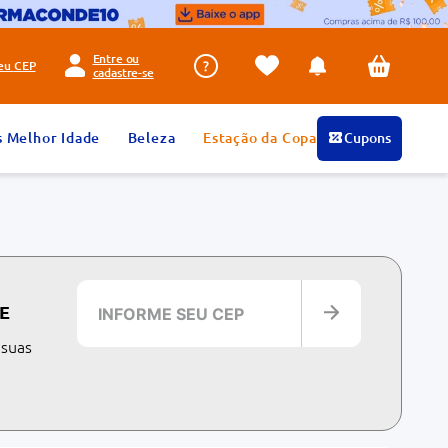
Entre ou
seu
CEP
cadastre-se
s Melhor Idade
Beleza
Estação da Copa
Cupons
E
 suas