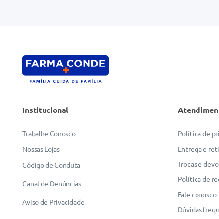
Endereço de email
Escreva uma avaliação
Institucional
Atendimen
ENVIAR AVALIAÇÃO
Trabalhe Conosco
Política de p
Nossas Lojas
Entrega e ret
Trocas e devo
Código de Conduta
Política de r
Canal de Denúncias
Fale conosco
Aviso de Privacidade
Dúvidas freq