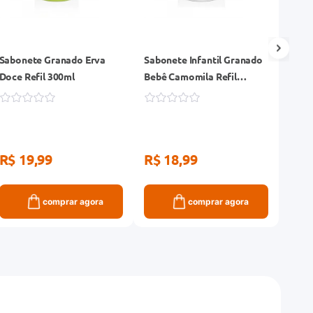
Sabonete Granado Erva
Sabonete Infantil Granado
Sabon
Doce Refil 300ml
Bebê Camomila Refil
Baby
Frasco 250ml
Glice
R$ 19,99
R$ 18,99
R$ 
comprar agora
comprar agora