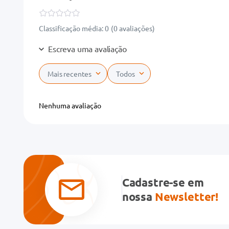
Classificação média: 0
(0 avaliações)
Escreva uma avaliação
Mais recentes
Todos
Adicionar avaliação
Nenhuma avaliação
Título
Avalie o produto de 1 a 5 estrelas
★
★
★
★
★
Cadastre-se em
Seu nome
nossa
Newsletter!