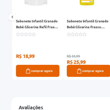
Sabonete Infantil Granado
Sabonete Infantil Granado
ml
Bebê Glicerina Refil Frasco
Bebê Glicerina Frasco
250ml
250ml
R$ 18,99
R$ 31,99
R$ 25,99
ra
comprar agora
comprar agora
Avaliações