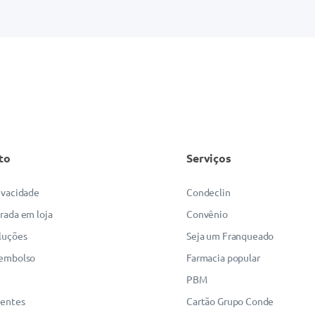
to
Serviços
rivacidade
Condeclin
irada em loja
Convênio
luções
Seja um Franqueado
eembolso
Farmacia popular
PBM
uentes
Cartão Grupo Conde