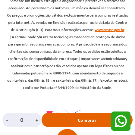
Somente um médico está apto a diagnosticar e prescrever o tratamento
adequado. Ao persistirem os sintomas, um médico deverá ser consultado |
Os preços e promoções são válidos exclusivamente para compras realizadas
pela internet. As vendas on-line são realizadas por meio da Loja do Centro
de Distribuição (CD). Para mais informações, acesse:
www.anvisa.gov.br
| A Farma Conde S/A utiliza tecnologias avançadas de proteção de dados
para garantir segurança em suas compras. A privacidade e a segurança dos
clientes são compromissos da empresa. Todos os pedidos estão sujeitos à
confirmação de disponibilidade em estoque | Importante: antimicrobianos,
antibióticos e psicotrópicos são vendidos apenas em lojas físicas ou por
televendas pelo número 4000-1194, com atendimento de segunda a
quinta-feira, das 08h às 18h, e sexta-feira, das 08h às 17h (exceto feriados),
conforme Portaria nº 344/1999 do Ministério da Saúde.
-
+
Comprar