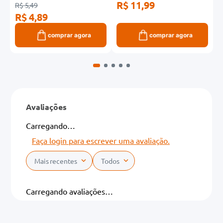
R$ 11,99
R
R$ 5,49
R$ 4,89
comprar agora
comprar agora
Avaliações
Carregando…
Faça login para escrever uma avaliação.
Mais recentes
Todos
Carregando avaliações…