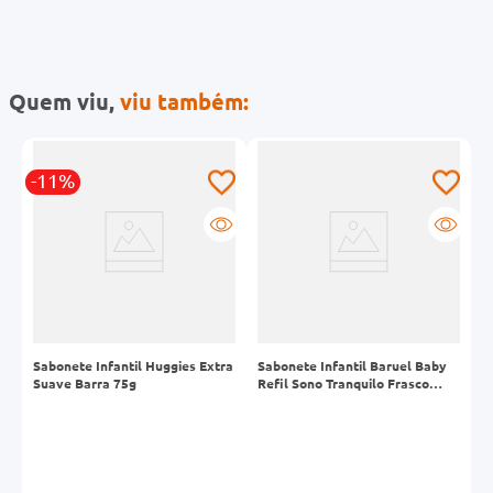
Quem viu,
viu também:
-11%
bê
Sabonete Infantil Huggies Extra
Sabonete Infantil Baruel Baby
S
Suave Barra 75g
Refil Sono Tranquilo Frasco
S
210ml