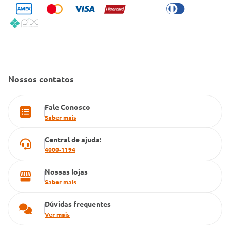
Condeclin
Política de Reembolso
Código de Conduta
Convênio Conlife
Fale Conosco
Gestão de marcas
Dúvidas Frequentes
Farmacia popular
Nossos contatos
PBM
Fale Conosco
Cartão Grupo Conde
Saber mais
Televendas
Central de ajuda:
4000-1194
Nossas lojas
Saber mais
Dúvidas frequentes
Ver mais