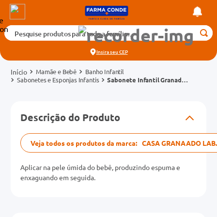
Pesquise produtos para toda a família...
Termos mais buscados
Insira seu
CEP
1
º
medicamento
Mamãe e Bebê
Banho Infantil
2
º
fralda
Sabonetes e Esponjas Infantis
Sabonete Infantil Granado
Bebê Camomila Barra 90g
3
º
tadalafila 5mg
cados
4
º
rosuvastatina 20mg
Descrição do Produto
o
5
º
dipirona
6
º
absorvente
Veja todos os produtos da marca:
CASA GRANAADO LAB.
mg
7
º
vitamina d
Aplicar na pele úmida do bebê, produzindo espuma e
na 20mg
8
º
tadalafila 20mg
enxaguando em seguida.
9
º
protetor solar
10
º
teste gravidez