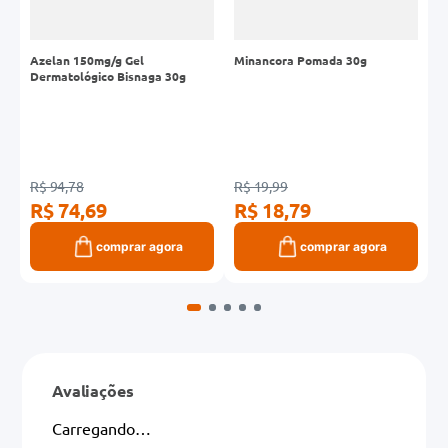
o
Azelan 150mg/g Gel
Minancora Pomada 30g
A
Dermatológico Bisnaga 30g
G
R$ 94,78
R$ 19,99
R
R$ 74,69
R$ 18,79
R
comprar agora
comprar agora
Avaliações
Carregando…