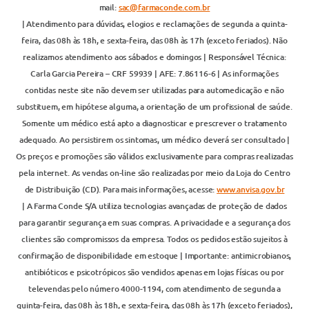
mail:
sac@farmaconde.com.br
| Atendimento para dúvidas, elogios e reclamações de segunda a quinta-
feira, das 08h às 18h, e sexta-feira, das 08h às 17h (exceto feriados). Não
realizamos atendimento aos sábados e domingos | Responsável Técnica:
Carla Garcia Pereira – CRF 59939 | AFE: 7.86116-6 | As informações
contidas neste site não devem ser utilizadas para automedicação e não
substituem, em hipótese alguma, a orientação de um profissional de saúde.
Somente um médico está apto a diagnosticar e prescrever o tratamento
adequado. Ao persistirem os sintomas, um médico deverá ser consultado |
Os preços e promoções são válidos exclusivamente para compras realizadas
pela internet. As vendas on-line são realizadas por meio da Loja do Centro
de Distribuição (CD). Para mais informações, acesse:
www.anvisa.gov.br
| A Farma Conde S/A utiliza tecnologias avançadas de proteção de dados
para garantir segurança em suas compras. A privacidade e a segurança dos
clientes são compromissos da empresa. Todos os pedidos estão sujeitos à
confirmação de disponibilidade em estoque | Importante: antimicrobianos,
antibióticos e psicotrópicos são vendidos apenas em lojas físicas ou por
televendas pelo número 4000-1194, com atendimento de segunda a
quinta-feira, das 08h às 18h, e sexta-feira, das 08h às 17h (exceto feriados),