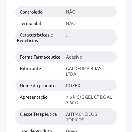
Controlado
NÃO
0mg
r
Termolabil
NÃO
ez
Caracteristicas e
.
Benefícios
Forma Farmaceutica
Adesivo
Fabricante
GALDERMA BRASIL
LTDA
Nome do produto
ROZEX
Apresentação
7,5 MG/G GEL CT BG AL
X 30 G
Classe Terapêutica
ANTIACNEICOS
TÓPICOS
Tipo de Produto
Novo