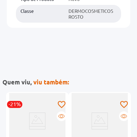
Classe
DERMOCOSMETICOS
ROSTO
Quem viu,
viu também:
-21%
-