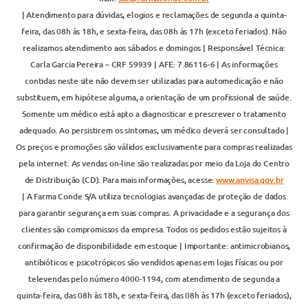
| Atendimento para dúvidas, elogios e reclamações de segunda a quinta-
feira, das 08h às 18h, e sexta-feira, das 08h às 17h (exceto feriados). Não
realizamos atendimento aos sábados e domingos | Responsável Técnica:
Carla Garcia Pereira – CRF 59939 | AFE: 7.86116-6 | As informações
contidas neste site não devem ser utilizadas para automedicação e não
substituem, em hipótese alguma, a orientação de um profissional de saúde.
Somente um médico está apto a diagnosticar e prescrever o tratamento
adequado. Ao persistirem os sintomas, um médico deverá ser consultado |
Os preços e promoções são válidos exclusivamente para compras realizadas
pela internet. As vendas on-line são realizadas por meio da Loja do Centro
de Distribuição (CD). Para mais informações, acesse:
www.anvisa.gov.br
| A Farma Conde S/A utiliza tecnologias avançadas de proteção de dados
para garantir segurança em suas compras. A privacidade e a segurança dos
clientes são compromissos da empresa. Todos os pedidos estão sujeitos à
confirmação de disponibilidade em estoque | Importante: antimicrobianos,
antibióticos e psicotrópicos são vendidos apenas em lojas físicas ou por
televendas pelo número 4000-1194, com atendimento de segunda a
quinta-feira, das 08h às 18h, e sexta-feira, das 08h às 17h (exceto feriados),