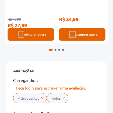
R$ 34,99
R
R$ 40,99
R$ 27,99
comprar agora
comprar agora
Avaliações
Carregando…
Faça login para escrever uma avaliação.
Mais recentes
Todos