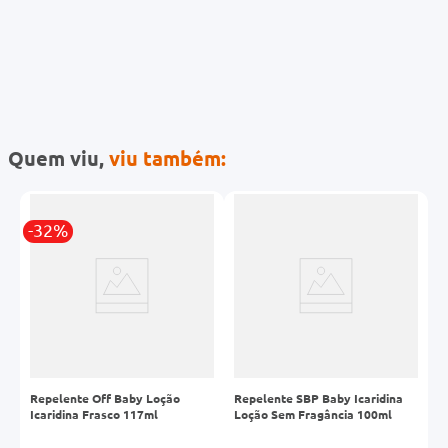
Quem viu,
viu também:
-32%
Repelente Off Baby Loção
Repelente SBP Baby Icaridina
R
Icaridina Frasco 117ml
Loção Sem Fragância 100ml
1