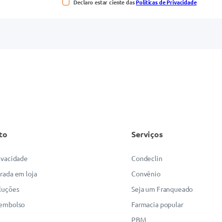
Declaro estar ciente das
Políticas de Privacidade
to
Serviços
rivacidade
Condeclin
irada em loja
Convênio
luções
Seja um Franqueado
eembolso
Farmacia popular
PBM