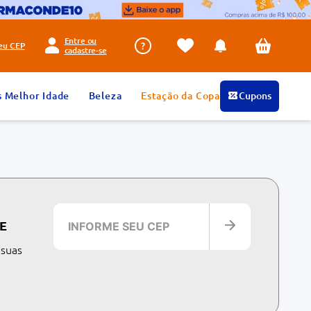
Entre ou
seu
CEP
cadastre-se
s Melhor Idade
Beleza
Estação da Copa
Cupons
E
 suas