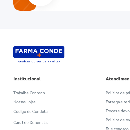
Endereço de email
Escreva uma avaliação
Institucional
Atendimen
ENVIAR AVALIAÇÃO
Trabalhe Conosco
Política de p
Nossas Lojas
Entrega e ret
Trocas e devo
Código de Conduta
Política de r
Canal de Denúncias
Fale conosco