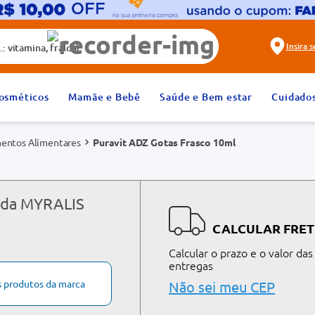
alda)
Insira 
2
º
fralda
osméticos
Mamãe e Bebê
Saúde e Bem estar
Cuidado
4
º
rosuvastatina 20mg
entos Alimentares
Puravit ADZ Gotas Frasco 10ml
6
º
absorvente
8
º
tadalafila 20mg
10
º
teste gravidez
s da MYRALIS
CALCULAR FRET
Calcular o prazo e o valor das
entregas
s produtos da marca
Não sei meu CEP