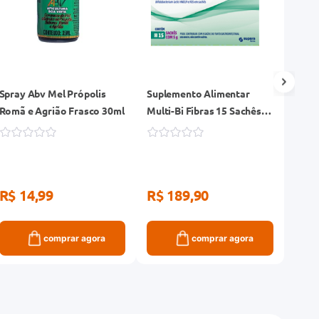
Spray Abv Mel Própolis
Suplemento Alimentar
Whey
Romã e Agrião Frasco 30ml
Multi-Bi Fibras 15 Sachês
Sabor
de 5g
R$ 14,99
R$ 189,90
R$ 
comprar agora
comprar agora