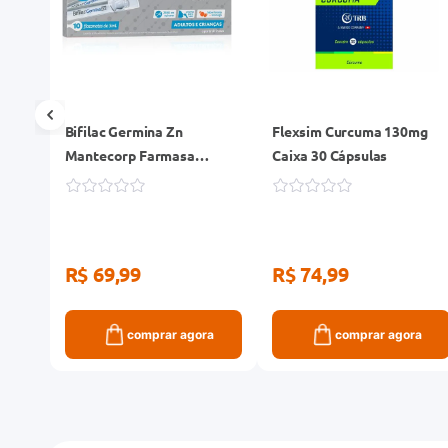
ibras
Bifilac Germina Zn
Flexsim Curcuma 130mg
Mantecorp Farmasa
Caixa 30 Cápsulas
Laranja e Morango 10
Flaconetes de 5ml
R$ 69,99
R$ 74,99
ra
comprar agora
comprar agora