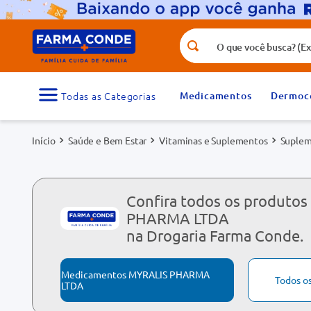
O que você busca? (Ex.: vitamina, fr
Termos mais buscados
1
º
medicamento
Medicamentos
Dermoc
3
º
tadalafila 5mg
Saúde e Bem Estar
Vitaminas e Suplementos
Suplem
5
º
dipirona
7
º
vitamina d
9
º
protetor solar
Confira todos os produto
PHARMA LTDA
na Drogaria Farma Conde.
Medicamentos MYRALIS PHARMA
Todos o
LTDA