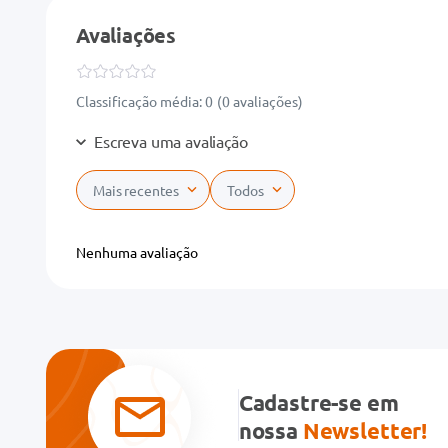
Avaliações
Classificação média: 0
(0 avaliações)
Escreva uma avaliação
Mais recentes
Todos
Adicionar avaliação
Nenhuma avaliação
Título
Avalie o produto de 1 a 5 estrelas
★
★
★
★
★
Cadastre-se em
Seu nome
nossa
Newsletter!