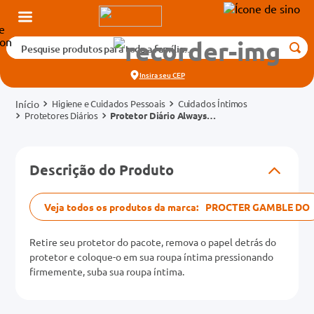
Pesquise produtos para toda a família...
Termos mais buscados
Insira seu
CEP
1
º
medicamento
Higiene e Cuidados Pessoais
Cuidados Íntimos
2
º
fralda
Protetores Diários
Protetor Diário Always
Respirável Sem Perfume 80
3
º
tadalafila 5mg
Unidades
cados
4
º
dipirona
Descrição do Produto
o
5
º
rosuvastatina 20mg
6
º
absorvente
Veja todos os produtos da marca:
PROCTER GAMBLE DO
mg
7
º
vitamina d
Retire seu protetor do pacote, remova o papel detrás do
8
º
tadalafila 20mg
protetor e coloque-o em sua roupa íntima pressionando
na 20mg
firmemente, suba sua roupa íntima.
9
º
protetor solar
10
º
teste gravidez