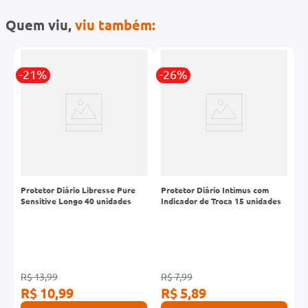
Quem viu,
viu também:
-21%
-26%
Protetor Diário Libresse Pure
Protetor Diário Intimus com
A
s
Sensitive Longo 40 unidades
Indicador de Troca 15 unidades
A
U
R
R$ 13,99
R$ 7,99
R$ 10,99
R$ 5,89