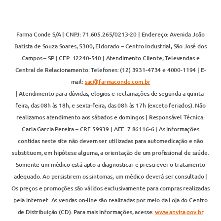
Farma Conde S/A | CNPJ: 71.605.265/0213-20 | Endereço: Avenida João
Batista de Souza Soares, 5300, Eldorado – Centro Industrial, São José dos
Campos – SP | CEP: 12240-540 | Atendimento Cliente, Televendas e
Central de Relacionamento: Telefones: (12) 3931-4734 e 4000-1194 | E-
mail:
sac@farmaconde.com.br
| Atendimento para dúvidas, elogios e reclamações de segunda a quinta-
feira, das 08h às 18h, e sexta-feira, das 08h às 17h (exceto feriados). Não
realizamos atendimento aos sábados e domingos | Responsável Técnica:
Carla Garcia Pereira – CRF 59939 | AFE: 7.86116-6 | As informações
contidas neste site não devem ser utilizadas para automedicação e não
substituem, em hipótese alguma, a orientação de um profissional de saúde.
Somente um médico está apto a diagnosticar e prescrever o tratamento
adequado. Ao persistirem os sintomas, um médico deverá ser consultado |
Os preços e promoções são válidos exclusivamente para compras realizadas
pela internet. As vendas on-line são realizadas por meio da Loja do Centro
de Distribuição (CD). Para mais informações, acesse:
www.anvisa.gov.br