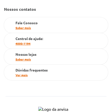
Gestão de marcas
Nossos contatos
Dúvidas Frequentes
Farmacia popular
Fale Conosco
PBM
Saber mais
Cartão Grupo Conde
Central de ajuda:
4000-1194
Televendas
Nossas lojas
Saber mais
Dúvidas frequentes
Ver mais