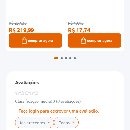
R$ 257,33
R$ 19,15
R
R$ 219,99
R$ 17,74
R
comprar agora
comprar agora
Avaliações
Classificação média: 0
(0 avaliações)
Faça login para escrever uma avaliação.
Mais recentes
Todos