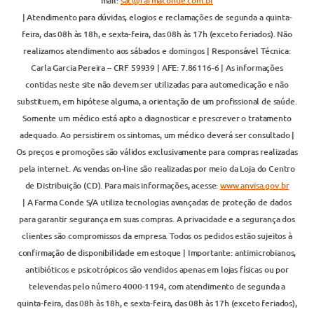
mail:
sac@farmaconde.com.br
| Atendimento para dúvidas, elogios e reclamações de segunda a quinta-
feira, das 08h às 18h, e sexta-feira, das 08h às 17h (exceto feriados). Não
realizamos atendimento aos sábados e domingos | Responsável Técnica:
Carla Garcia Pereira – CRF 59939 | AFE: 7.86116-6 | As informações
contidas neste site não devem ser utilizadas para automedicação e não
substituem, em hipótese alguma, a orientação de um profissional de saúde.
Somente um médico está apto a diagnosticar e prescrever o tratamento
adequado. Ao persistirem os sintomas, um médico deverá ser consultado |
Os preços e promoções são válidos exclusivamente para compras realizadas
pela internet. As vendas on-line são realizadas por meio da Loja do Centro
de Distribuição (CD). Para mais informações, acesse:
www.anvisa.gov.br
| A Farma Conde S/A utiliza tecnologias avançadas de proteção de dados
para garantir segurança em suas compras. A privacidade e a segurança dos
clientes são compromissos da empresa. Todos os pedidos estão sujeitos à
confirmação de disponibilidade em estoque | Importante: antimicrobianos,
antibióticos e psicotrópicos são vendidos apenas em lojas físicas ou por
televendas pelo número 4000-1194, com atendimento de segunda a
quinta-feira, das 08h às 18h, e sexta-feira, das 08h às 17h (exceto feriados),