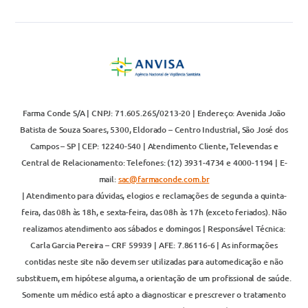
Farma Conde S/A | CNPJ: 71.605.265/0213-20 | Endereço: Avenida João
Batista de Souza Soares, 5300, Eldorado – Centro Industrial, São José dos
Campos – SP | CEP: 12240-540 | Atendimento Cliente, Televendas e
Central de Relacionamento: Telefones: (12) 3931-4734 e 4000-1194 | E-
mail:
sac@farmaconde.com.br
| Atendimento para dúvidas, elogios e reclamações de segunda a quinta-
feira, das 08h às 18h, e sexta-feira, das 08h às 17h (exceto feriados). Não
realizamos atendimento aos sábados e domingos | Responsável Técnica:
Carla Garcia Pereira – CRF 59939 | AFE: 7.86116-6 | As informações
contidas neste site não devem ser utilizadas para automedicação e não
substituem, em hipótese alguma, a orientação de um profissional de saúde.
Somente um médico está apto a diagnosticar e prescrever o tratamento