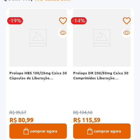
-19%
-14%
R
R
R
0
Prolopa HBS 100/25mg Caixa 30
Prolopa DR 200/50mg Caixa 30
A
Cápsulas de Liberação
Comprimidos Liberação
C
Prolongada
Prolongada
R$ 99,57
R$ 134,10
R
R$ 80,99
R$ 115,59
R
comprar agora
comprar agora