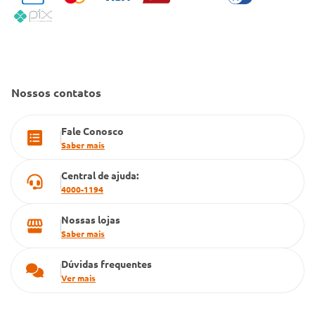
Política de Reembolso
Código de Conduta
Convênio Conlife
Fale Conosco
Gestão de marcas
Dúvidas Frequentes
Farmacia popular
Nossos contatos
PBM
Fale Conosco
Cartão Grupo Conde
Saber mais
Televendas
Central de ajuda:
4000-1194
Nossas lojas
Saber mais
Dúvidas frequentes
Ver mais