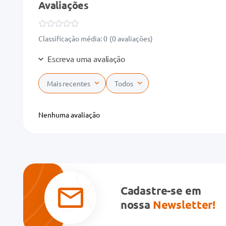
Avaliações
Classificação média: 0
(0 avaliações)
Escreva uma avaliação
Mais recentes
Todos
Adicionar avaliação
Nenhuma avaliação
Título
Avalie o produto de 1 a 5 estrelas
★
★
★
★
★
Cadastre-se em
Seu nome
nossa
Newsletter!