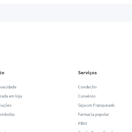
to
Serviços
rivacidade
Condeclin
irada em loja
Convênio
luções
Seja um Franqueado
eembolso
Farmacia popular
PBM