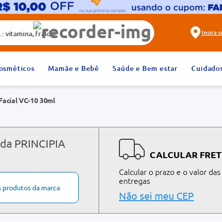
alda)
Insira 
2
º
fralda
osméticos
Mamãe e Bebê
Saúde e Bem estar
Cuidado
4
º
rosuvastatina 20mg
Facial VC-10 30ml
6
º
absorvente
8
º
tadalafila 20mg
10
º
teste gravidez
 da PRINCIPIA
CALCULAR FRET
Calcular o prazo e o valor das
entregas
s produtos da marca
Não sei meu CEP