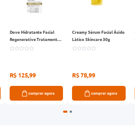
Dove Hidratante Facial
Creamy Sérum Facial Ácido
Regenerative Tratamento
Lático Skincare 30g
Facial 3 em 1 FPS 30 Diurno
50g
R$ 125,99
R$ 78,99
comprar agora
comprar agora