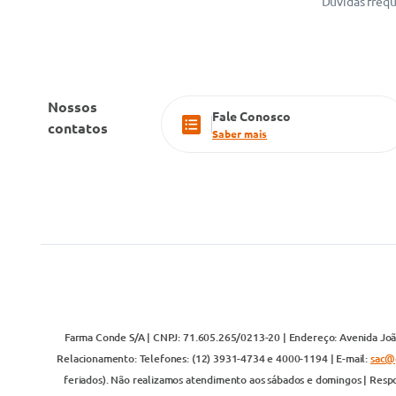
Dúvidas freq
Nossos
Fale Conosco
contatos
Saber mais
Farma Conde S/A | CNPJ: 71.605.265/0213-20 | Endereço: Avenida João
Relacionamento: Telefones: (12) 3931-4734 e 4000-1194 | E-mail:
sac@
feriados). Não realizamos atendimento aos sábados e domingos | Respo