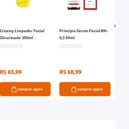
Creamy Limpador Facial
Principia Sérum Facial RN-
Klass
Glicerinado 200ml
0,3 30ml
Clar
R$ 65,99
R$ 68,99
R$ 17
R$ 
comprar agora
comprar agora