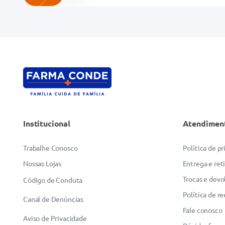
Endereço de email
Escreva uma avaliação
Institucional
Atendimen
ENVIAR AVALIAÇÃO
Trabalhe Conosco
Política de p
Nossas Lojas
Entrega e ret
Trocas e devo
Código de Conduta
Política de r
Canal de Denúncias
Fale conosco
Aviso de Privacidade