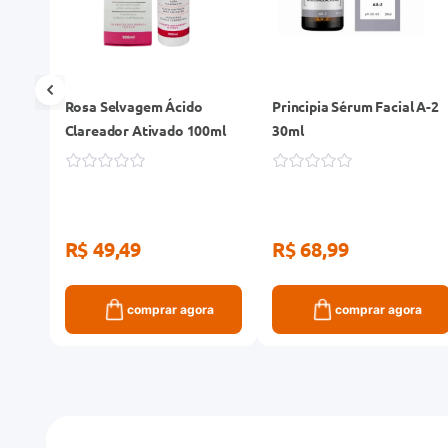
 B5
Rosa Selvagem Ácido
Principia Sérum Facial A-2
l
Clareador Ativado 100ml
30ml
R$ 49,49
R$ 68,99
ra
comprar agora
comprar agora