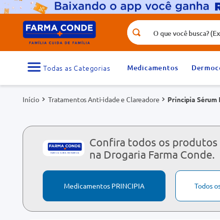
O que você busca? (Ex.: vitamina, fr
Termos mais buscados
1
º
medicamento
Medicamentos
Dermoc
3
º
tadalafila 5mg
Tratamentos Anti-idade e Clareadore
Principia Sérum 
5
º
dipirona
7
º
vitamina d
9
º
protetor solar
Confira todos os produtos
na Drogaria Farma Conde.
Medicamentos PRINCIPIA
Todos o