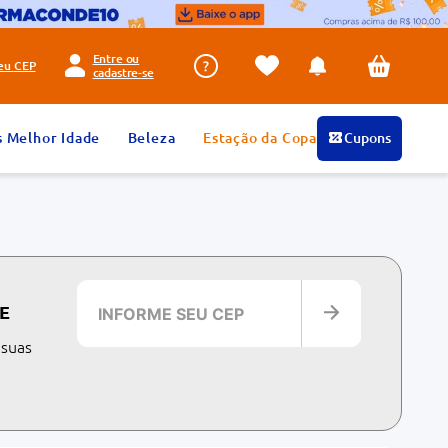
Entre ou
seu
CEP
cadastre-se
s Melhor Idade
Beleza
Estação da Copa
Cupons
E
 suas