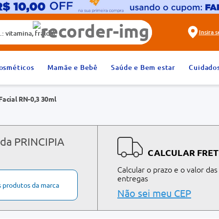
alda)
Insira 
2
º
fralda
osméticos
Mamãe e Bebê
Saúde e Bem estar
Cuidado
4
º
rosuvastatina 20mg
Facial RN-0,3 30ml
6
º
absorvente
8
º
tadalafila 20mg
10
º
teste gravidez
 da PRINCIPIA
CALCULAR FRET
Calcular o prazo e o valor das
entregas
s produtos da marca
Não sei meu CEP