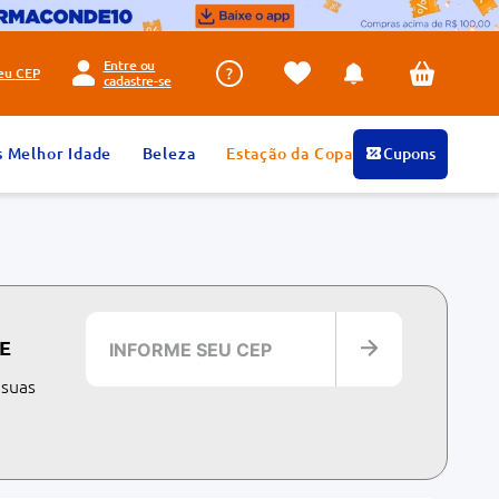
Entre ou
seu
CEP
cadastre-se
s Melhor Idade
Beleza
Estação da Copa
Cupons
E
 suas