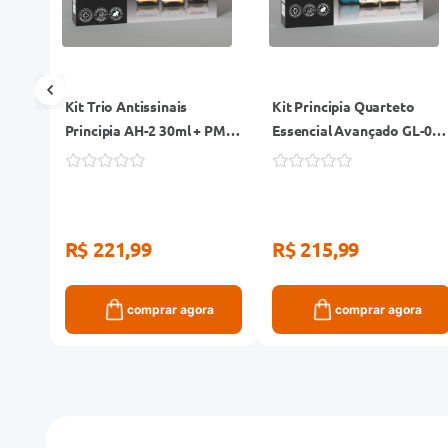
Kit Trio Antissinais
Kit Principia Quarteto
0ml
Principia AH-2 30ml + PM-
Essencial Avançado GL-01
10 30ml + RN-0,3 30ml
+ AL-7 + AH-2 + VC-10
R$ 221,99
R$ 215,99
ra
comprar agora
comprar agora