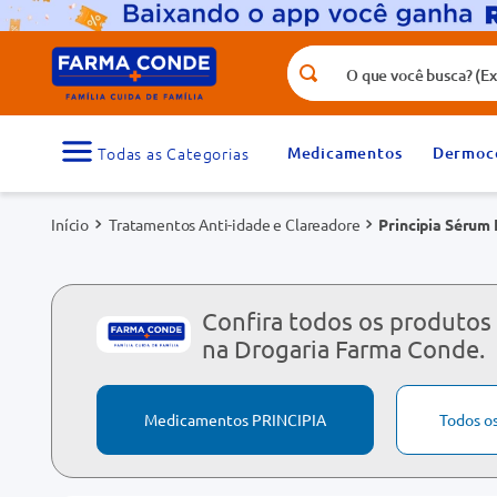
O que você busca? (Ex.: vitamina, fr
Termos mais buscados
1
º
medicamento
Medicamentos
Dermoc
3
º
tadalafila 5mg
Tratamentos Anti-idade e Clareadore
Principia Sérum 
5
º
dipirona
7
º
vitamina d
9
º
protetor solar
Confira todos os produtos
na Drogaria Farma Conde.
Medicamentos PRINCIPIA
Todos o