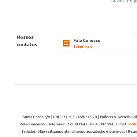
Dúvidas freq
Nossos
Fale Conosco
contatos
Saber mais
Farma Conde S/A | CNPJ: 71.605.265/0213-20 | Endereço: Avenida João
Relacionamento: Telefones: (12) 3931-4734 e 4000-1194 | E-mail:
sac@
feriados). Não realizamos atendimento aos sábados e domingos | Respo