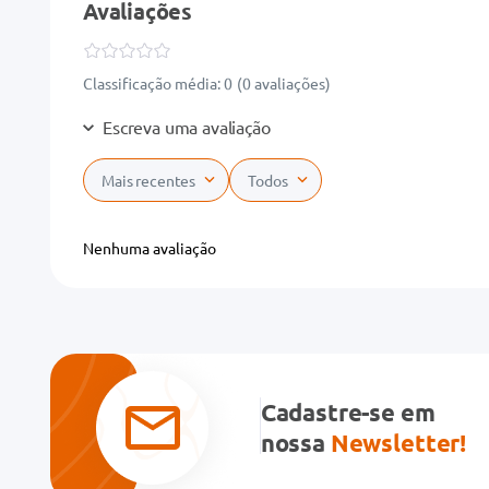
Avaliações
Classificação média: 0
(0 avaliações)
Escreva uma avaliação
Mais recentes
Todos
Adicionar avaliação
Nenhuma avaliação
Título
Avalie o produto de 1 a 5 estrelas
★
★
★
★
★
Cadastre-se em
Seu nome
nossa
Newsletter!