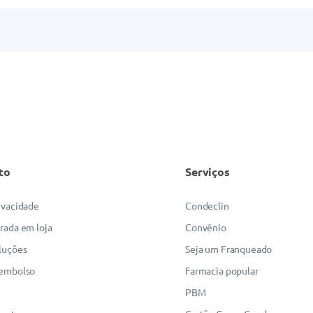
to
Serviços
rivacidade
Condeclin
irada em loja
Convênio
luções
Seja um Franqueado
eembolso
Farmacia popular
PBM