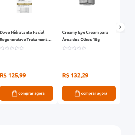
Dove Hidratante Facial
Creamy Eye Cream para
Crea
Regenerative Tratamento
Área dos Olhos 15g
Antis
Facial 3 em 1 FPS 30 Diurno
30g
50g
R$ 125,99
R$ 132,29
R$ 20
R$ 
comprar agora
comprar agora