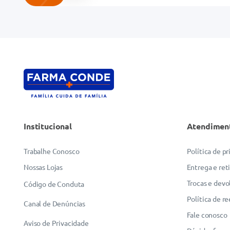
Endereço de email
Escreva uma avaliação
Institucional
Atendimen
ENVIAR AVALIAÇÃO
Trabalhe Conosco
Política de p
Nossas Lojas
Entrega e ret
Trocas e devo
Código de Conduta
Política de r
Canal de Denúncias
Fale conosco
Aviso de Privacidade