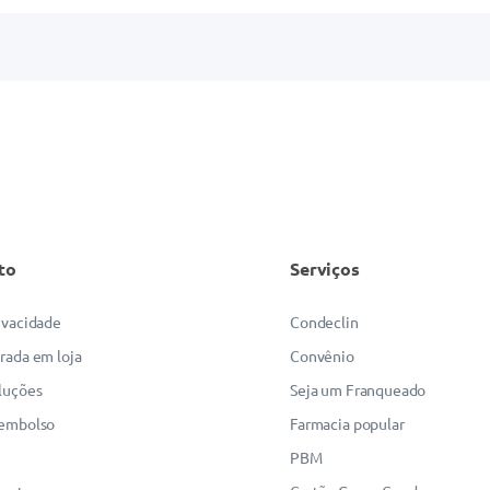
to
Serviços
rivacidade
Condeclin
irada em loja
Convênio
luções
Seja um Franqueado
eembolso
Farmacia popular
PBM