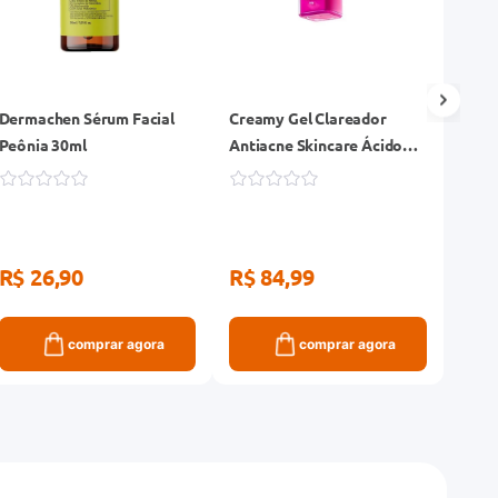
Dermachen Sérum Facial
Creamy Gel Clareador
EUCE
Peônia 30ml
Antiacne Skincare Ácido
Clare
Mandélico 30g
15ml,
Anti
R$ 26,90
R$ 84,99
R$ 
comprar agora
comprar agora