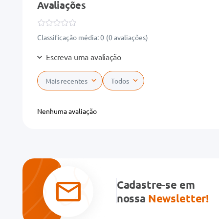
Avaliações
Classificação média: 0
(0 avaliações)
Escreva uma avaliação
Mais recentes
Todos
Adicionar avaliação
Nenhuma avaliação
Título
Avalie o produto de 1 a 5 estrelas
★
★
★
★
★
Cadastre-se em
Seu nome
nossa
Newsletter!