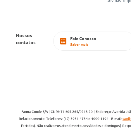
Dúvidas freq
Nossos
Fale Conosco
contatos
Saber mais
Farma Conde S/A | CNPJ: 71.605.265/0213-20 | Endereço: Avenida João
Relacionamento: Telefones: (12) 3931-4734 e 4000-1194 | E-mail:
sac@
feriados). Não realizamos atendimento aos sábados e domingos | Respo