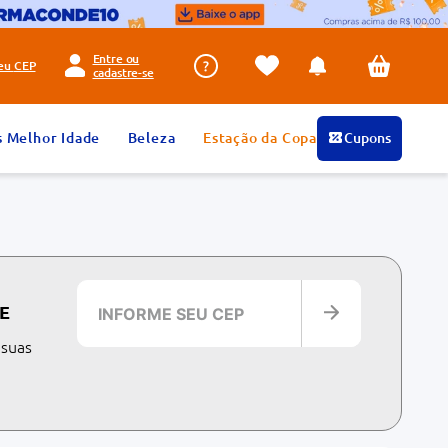
Entre ou
seu
CEP
cadastre-se
s Melhor Idade
Beleza
Estação da Copa
Cupons
E
 suas