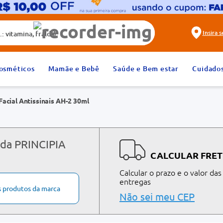
alda)
Insira 
2
º
fralda
osméticos
Mamãe e Bebê
Saúde e Bem estar
Cuidado
4
º
rosuvastatina 20mg
Facial Antissinais AH-2 30ml
6
º
absorvente
8
º
tadalafila 20mg
10
º
teste gravidez
 da PRINCIPIA
CALCULAR FRET
Calcular o prazo e o valor das
entregas
s produtos da marca
Não sei meu CEP