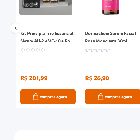
Kit Principia Trio Essencial
Dermachem Sérum Facial
0ml
Sérum AH-2 + VC-10 + Rn-
Rosa Mosqueta 30ml
0,3 3 unidades 30ml Cada
R$ 201,99
R$ 26,90
ra
comprar agora
comprar agora