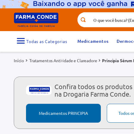
O que você busca? (Ex.: vitamina, fr
Termos mais buscados
1
º
medicamento
Medicamentos
Dermoc
3
º
tadalafila 5mg
Tratamentos Anti-idade e Clareadore
Principia Sérum 
5
º
dipirona
7
º
vitamina d
9
º
protetor solar
Confira todos os produtos
na Drogaria Farma Conde.
Medicamentos PRINCIPIA
Todos o