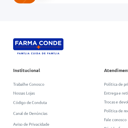
Endereço de email
Escreva uma avaliação
Institucional
Atendimen
ENVIAR AVALIAÇÃO
Trabalhe Conosco
Política de p
Nossas Lojas
Entrega e ret
Trocas e devo
Código de Conduta
Política de r
Canal de Denúncias
Fale conosco
Aviso de Privacidade