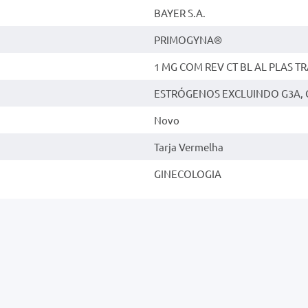
BAYER S.A.
PRIMOGYNA®
1 MG COM REV CT BL AL PLAS TR
ESTRÓGENOS EXCLUINDO G3A, G
Novo
Tarja Vermelha
GINECOLOGIA