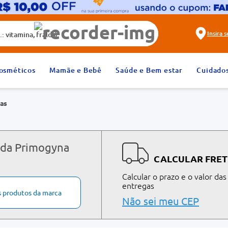
alda)
Insira 
2
º
fralda
osméticos
Mamãe e Bebê
Saúde e Bem estar
Cuidado
4
º
rosuvastatina 20mg
as
6
º
absorvente
8
º
tadalafila 20mg
10
º
teste gravidez
 da Primogyna
CALCULAR FRET
Calcular o prazo e o valor das
entregas
s produtos da marca
Não sei meu CEP