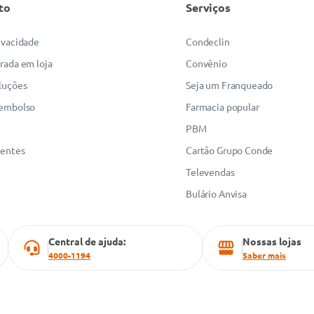
to
Serviços
rivacidade
Condeclin
irada em loja
Convênio
luções
Seja um Franqueado
eembolso
Farmacia popular
PBM
uentes
Cartão Grupo Conde
Televendas
Bulário Anvisa
Central de ajuda:
Nossas lojas
4000-1194
Saber mais