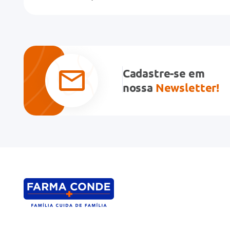
Título
Avalie o produto de 1 a 5 estrelas
★
★
★
★
★
Cadastre-se em
Seu nome
nossa
Newsletter!
Endereço de email
Escreva uma avaliação