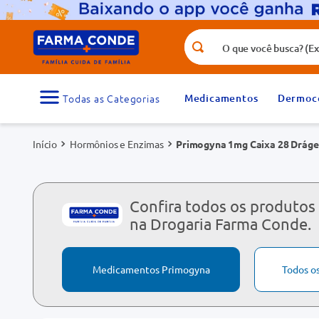
O que você busca? (Ex.: vitamina, fr
Termos mais buscados
1
º
medicamento
Medicamentos
Dermoc
3
º
tadalafila 5mg
Hormônios e Enzimas
Primogyna 1mg Caixa 28 Dráge
5
º
dipirona
7
º
vitamina d
9
º
protetor solar
Confira todos os produtos
na Drogaria Farma Conde.
Medicamentos Primogyna
Todos o