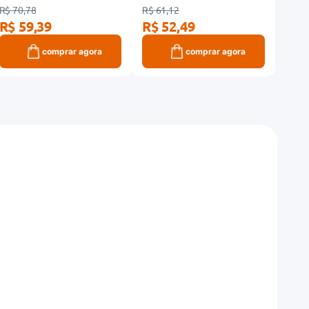
R$ 70,78
R$ 61,12
R$ 26
R$ 59,39
R$ 52,49
R$ 
comprar agora
comprar agora