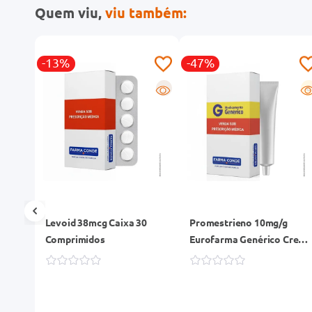
Quem viu,
viu também:
-13%
-47%
R
R
G
Levoid 38mcg Caixa 30
Promestrieno 10mg/g
Comprimidos
Eurofarma Genérico Crem
Vaginal Bisnaga 30g + 20
Aplicadores