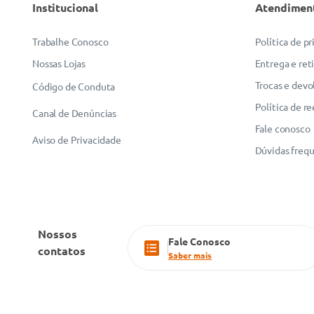
Institucional
Atendimen
ENVIAR AVALIAÇÃO
Trabalhe Conosco
Política de p
Nossas Lojas
Entrega e ret
Trocas e devo
Código de Conduta
Política de r
Canal de Denúncias
Fale conosco
Aviso de Privacidade
Dúvidas freq
Nossos
Fale Conosco
contatos
Saber mais