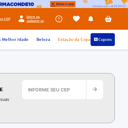
Entre ou
seu
CEP
cadastre-se
s Melhor Idade
Beleza
Estação da Copa
Cupons
E
 suas