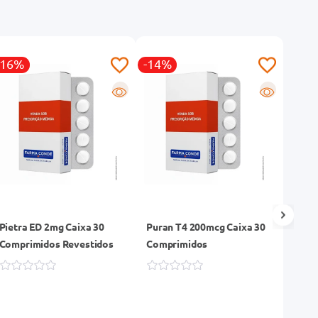
-16%
-14%
-69
R
R
Pietra ED 2mg Caixa 30
Puran T4 200mcg Caixa 30
Citr
Comprimidos Revestidos
Comprimidos
20mg
30 C
Reve