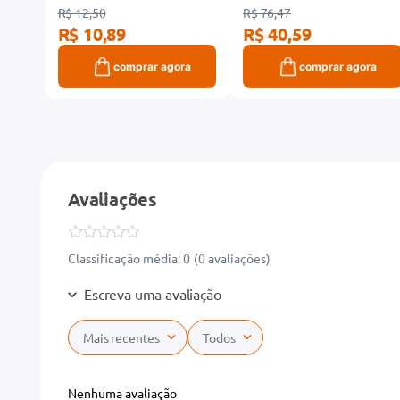
R$ 12,50
R$ 76,47
R$ 10,89
R$ 40,59
ra
comprar agora
comprar agora
Avaliações
Classificação média: 0
(0 avaliações)
Escreva uma avaliação
Mais recentes
Todos
Adicionar avaliação
Nenhuma avaliação