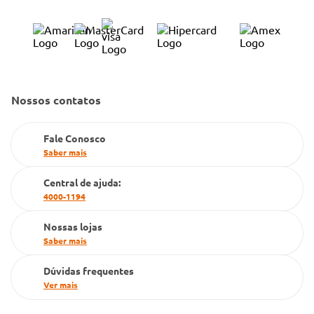
Trocas e Devoluções
Trabalhe Conosco
Condeclin
Política de Reembolso
Código de Conduta
Convênio Conlife
Fale Conosco
Gestão de marcas
Dúvidas Frequentes
Nossos contatos
Farmacia popular
Fale Conosco
PBM
Saber mais
Cartão Grupo Conde
Central de ajuda:
Televendas
4000-1194
Nossas lojas
Saber mais
Dúvidas frequentes
Ver mais