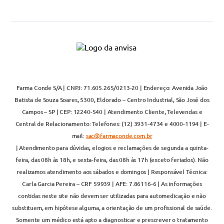
Farma Conde S/A | CNPJ: 71.605.265/0213-20 | Endereço: Avenida João
Batista de Souza Soares, 5300, Eldorado – Centro Industrial, São José dos
Campos – SP | CEP: 12240-540 | Atendimento Cliente, Televendas e
Central de Relacionamento: Telefones: (12) 3931-4734 e 4000-1194 | E-
mail:
sac@farmaconde.com.br
| Atendimento para dúvidas, elogios e reclamações de segunda a quinta-
feira, das 08h às 18h, e sexta-feira, das 08h às 17h (exceto feriados). Não
realizamos atendimento aos sábados e domingos | Responsável Técnica:
Carla Garcia Pereira – CRF 59939 | AFE: 7.86116-6 | As informações
contidas neste site não devem ser utilizadas para automedicação e não
substituem, em hipótese alguma, a orientação de um profissional de saúde.
Somente um médico está apto a diagnosticar e prescrever o tratamento