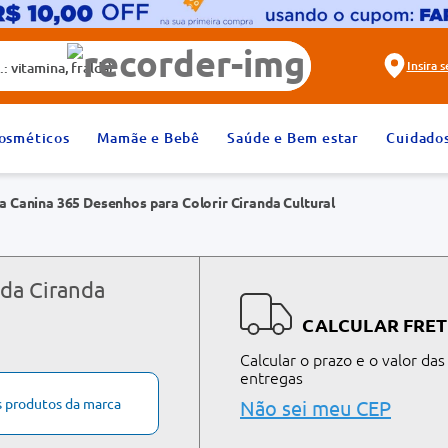
alda)
Insira 
2
º
fralda
osméticos
Mamãe e Bebê
Saúde e Bem estar
Cuidado
4
º
dipirona
a Canina 365 Desenhos para Colorir Ciranda Cultural
6
º
absorvente
8
º
tadalafila 20mg
10
º
teste gravidez
 da Ciranda
CALCULAR FRET
Calcular o prazo e o valor das
entregas
s produtos da marca
Não sei meu CEP