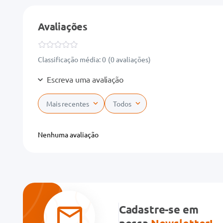
Avaliações
Classificação média: 0
(0 avaliações)
Escreva uma avaliação
Mais recentes
Todos
Adicionar avaliação
Nenhuma avaliação
Título
Avalie o produto de 1 a 5 estrelas
★
★
★
★
★
Cadastre-se em
Seu nome