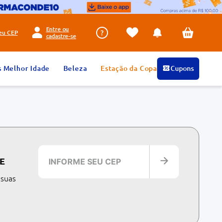
Entre ou
seu
CEP
cadastre-se
s Melhor Idade
Beleza
Estação da Copa
Cupons
E
 suas