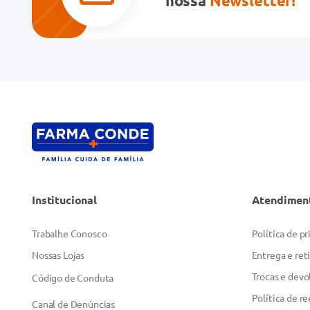
nossa
Newsletter!
Endereço de email
Escreva uma avaliação
Institucional
Atendimen
ENVIAR AVALIAÇÃO
Trabalhe Conosco
Política de p
Nossas Lojas
Entrega e ret
Trocas e devo
Código de Conduta
Política de r
Canal de Denúncias