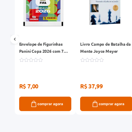
Envelope de Figurinhas
Livro Campo de Batalha da
r
Panini Copa 2026 com 7
Mente Joyce Meyer
Figurinhas
R$ 7,00
R$ 37,99
ra
comprar agora
comprar agora