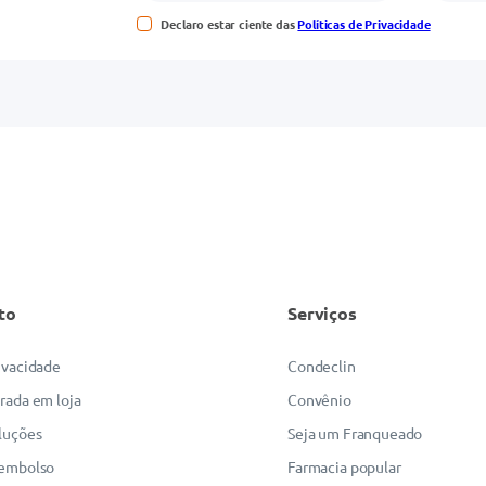
Declaro estar ciente das
Políticas de Privacidade
to
Serviços
rivacidade
Condeclin
irada em loja
Convênio
luções
Seja um Franqueado
eembolso
Farmacia popular