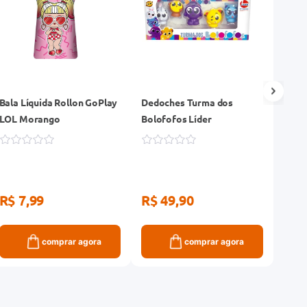
Bala Líquida Rollon GoPlay
Dedoches Turma dos
Bonec
LOL Morango
Bolofofos Líder
12cm
R$ 7,99
R$ 49,90
R$ 
comprar agora
comprar agora