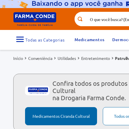
O que você busca? (Ex.: vitamina, fr
Termos mais buscados
1
º
medicamento
Medicamentos
Dermoc
3
º
tadalafila 5mg
Conveniência
Utilidades
Entretenimento
Patrulh
5
º
rosuvastatina 20mg
7
º
vitamina d
9
º
protetor solar
Confira todos os produtos
Cultural
na Drogaria Farma Conde.
Medicamentos Ciranda Cultural
Todos o