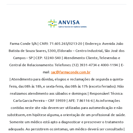
Farma Conde S/A | CNPJ: 71.605.265/0213-20 | Endereço: Avenida João
Batista de Souza Soares, 5300, Eldorado – Centro Industrial, São José dos
Campos – SP | CEP: 12240-540 | Atendimento Cliente, Televendas e
Central de Relacionamento: Telefones: (12) 3931-4734 e 4000-1194 | E-
mail:
sac@farmaconde.com.br
| Atendimento para dúvidas, elogios e reclamações de segunda a quinta-
feira, das 08h às 18h, e sexta-feira, das 08h às 17h (exceto feriados). Não
realizamos atendimento aos sábados e domingos | Responsável Técnica:
Carla Garcia Pereira – CRF 59939 | AFE: 7.86116-6 | As informações
contidas neste site não devem ser utilizadas para automedicação e não
substituem, em hipótese alguma, a orientação de um profissional de saúde.
Somente um médico está apto a diagnosticar e prescrever o tratamento
adequado. Ao persistirem os sintomas, um médico deverá ser consultado |