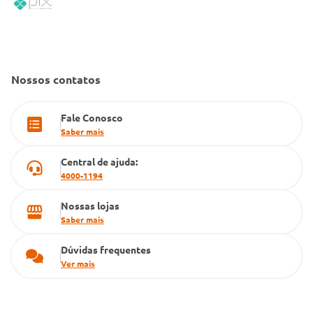
Convênio Conlife
Fale Conosco
Gestão de marcas
Dúvidas Frequentes
Farmacia popular
Nossos contatos
PBM
Fale Conosco
Cartão Grupo Conde
Saber mais
Televendas
Central de ajuda:
4000-1194
Nossas lojas
Saber mais
Dúvidas frequentes
Ver mais