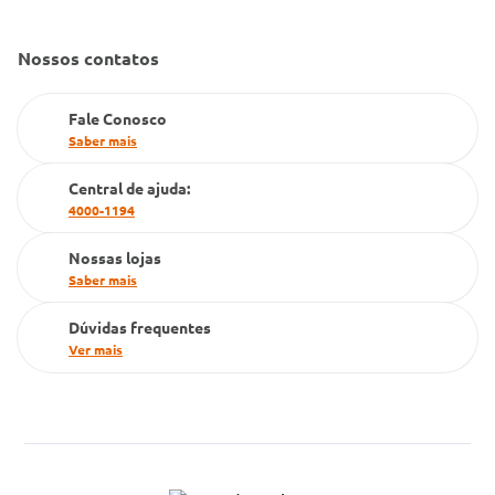
Convênio Conlife
Fale Conosco
Gestão de marcas
Nossos contatos
Dúvidas Frequentes
Farmacia popular
Fale Conosco
PBM
Saber mais
Cartão Grupo Conde
Central de ajuda:
4000-1194
Televendas
Nossas lojas
Saber mais
Dúvidas frequentes
Ver mais