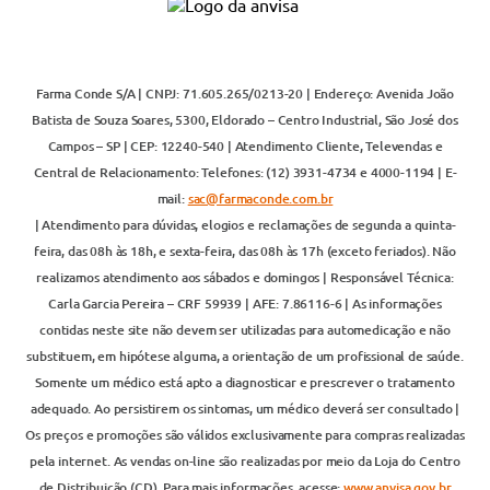
Farma Conde S/A | CNPJ: 71.605.265/0213-20 | Endereço: Avenida João
Batista de Souza Soares, 5300, Eldorado – Centro Industrial, São José dos
Campos – SP | CEP: 12240-540 | Atendimento Cliente, Televendas e
Central de Relacionamento: Telefones: (12) 3931-4734 e 4000-1194 | E-
mail:
sac@farmaconde.com.br
| Atendimento para dúvidas, elogios e reclamações de segunda a quinta-
feira, das 08h às 18h, e sexta-feira, das 08h às 17h (exceto feriados). Não
realizamos atendimento aos sábados e domingos | Responsável Técnica:
Carla Garcia Pereira – CRF 59939 | AFE: 7.86116-6 | As informações
contidas neste site não devem ser utilizadas para automedicação e não
substituem, em hipótese alguma, a orientação de um profissional de saúde.
Somente um médico está apto a diagnosticar e prescrever o tratamento
adequado. Ao persistirem os sintomas, um médico deverá ser consultado |
Os preços e promoções são válidos exclusivamente para compras realizadas
pela internet. As vendas on-line são realizadas por meio da Loja do Centro
de Distribuição (CD). Para mais informações, acesse:
www.anvisa.gov.br