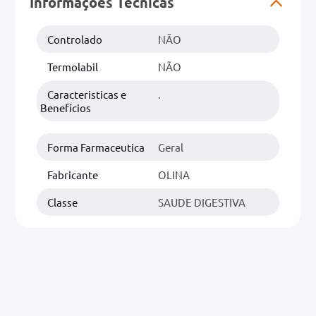
Informações Técnicas
0mg
Controlado
NÃO
r
Termolabil
NÃO
ez
Caracteristicas e
.
Benefícios
Forma Farmaceutica
Geral
Fabricante
OLINA
Classe
SAUDE DIGESTIVA