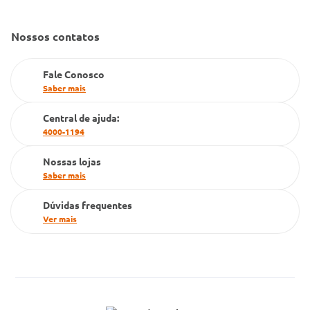
Convênio Conlife
Fale Conosco
Gestão de marcas
Nossos contatos
Dúvidas Frequentes
Farmacia popular
Fale Conosco
PBM
Saber mais
Cartão Grupo Conde
Central de ajuda:
4000-1194
Televendas
Nossas lojas
Saber mais
Dúvidas frequentes
Ver mais