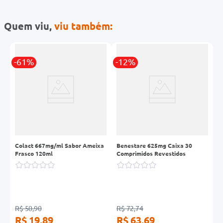
Quem viu,
viu também:
-61%
-12%
-
Colact 667mg/ml Sabor Ameixa
Benestare 625mg Caixa 30
H
Frasco 120ml
Comprimidos Revestidos
R$ 50,90
R$ 72,74
R
R$ 19,89
R$ 63,69
R