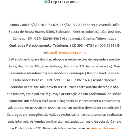
Farma Conde S/A | CNPJ: 71.605.265/0213-20 | Endereço: Avenida João
Batista de Souza Soares, 5300, Eldorado – Centro Industrial, São José dos
Campos – SP | CEP: 12240-540 | Atendimento Cliente, Televendas e
Central de Relacionamento: Telefones: (12) 3931-4734 e 4000-1194 | E-
mail:
sac@farmaconde.com.br
| Atendimento para dúvidas, elogios e reclamações de segunda a quinta-
feira, das 08h às 18h, e sexta-feira, das 08h às 17h (exceto feriados). Não
realizamos atendimento aos sábados e domingos | Responsável Técnica:
Carla Garcia Pereira – CRF 59939 | AFE: 7.86116-6 | As informações
contidas neste site não devem ser utilizadas para automedicação e não
substituem, em hipótese alguma, a orientação de um profissional de saúde.
Somente um médico está apto a diagnosticar e prescrever o tratamento
adequado. Ao persistirem os sintomas, um médico deverá ser consultado |
Os preços e promoções são válidos exclusivamente para compras realizadas
pela internet. As vendas on-line são realizadas por meio da Loja do Centro
de Distribuição (CD). Para mais informações, acesse:
www.anvisa.gov.br