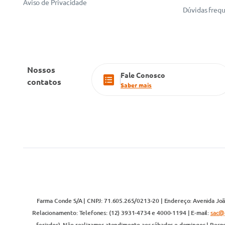
Aviso de Privacidade
Dúvidas freq
Nossos
Fale Conosco
contatos
Saber mais
Farma Conde S/A | CNPJ: 71.605.265/0213-20 | Endereço: Avenida João
Relacionamento: Telefones: (12) 3931-4734 e 4000-1194 | E-mail:
sac@
feriados). Não realizamos atendimento aos sábados e domingos | Respo