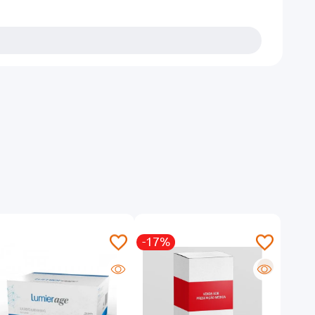
-17%
-24
R