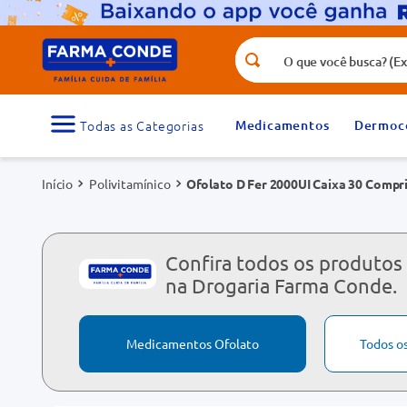
O que você busca? (Ex.: vitamina, fr
Termos mais buscados
1
º
medicamento
Medicamentos
Dermoc
3
º
tadalafila 5mg
Polivitamínico
Ofolato D Fer 2000UI Caixa 30 Compr
5
º
rosuvastatina 20mg
7
º
vitamina d
9
º
protetor solar
Confira todos os produtos
na Drogaria Farma Conde.
Medicamentos Ofolato
Todos o