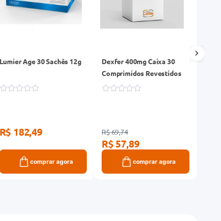
Lumier Age 30 Sachês 12g
Dexfer 400mg Caixa 30
Pero
Comprimidos Revestidos
R$ 182,49
R$ 69,74
R$ 12
R$ 57,89
R$ 
comprar agora
comprar agora