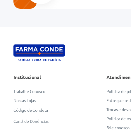
Endereço de email
Escreva uma avaliação
Institucional
Atendimen
ENVIAR AVALIAÇÃO
Trabalhe Conosco
Política de p
Nossas Lojas
Entrega e ret
Trocas e devo
Código de Conduta
Política de r
Canal de Denúncias
Fale conosco