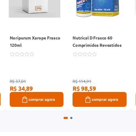
Noripurum Xarope Frasco
Nutrical D Frasco 60
120ml
Comprimidos Revestidos
R$ 37,01
R$ 114,91
R$ 34,89
R$ 98,59
comprar agora
comprar agora