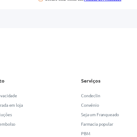
to
Serviços
rivacidade
Condeclin
irada em loja
Convênio
luções
Seja um Franqueado
eembolso
Farmacia popular
PBM