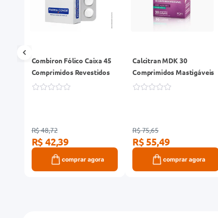
Combiron Fólico Caixa 45
Calcitran MDK 30
Comprimidos Revestidos
Comprimidos Mastigáveis
R$ 48,72
R$ 75,65
R$ 42,39
R$ 55,49
ra
comprar agora
comprar agora