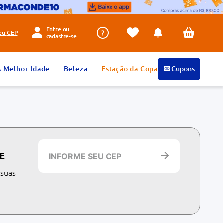
Entre ou
seu
CEP
cadastre-se
s Melhor Idade
Beleza
Estação da Copa
Cupons
E
 suas