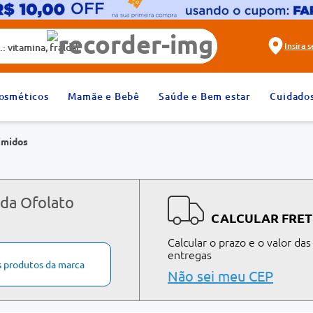
alda)
Insira 
2
º
fralda
osméticos
Mamãe e Bebê
Saúde e Bem estar
Cuidado
4
º
dipirona
imidos
6
º
absorvente
8
º
tadalafila 20mg
10
º
teste gravidez
 da Ofolato
CALCULAR FRET
Calcular o prazo e o valor das
entregas
s produtos da marca
Não sei meu CEP