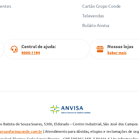
uentes
Cartão Grupo Conde
Televendas
Bulário Anvisa
Central de ajuda:
Nossas lojas
4000-1194
Saber mais
 Batista de Souza Soares, 5300, Eldorado – Centro Industrial, São José dos Campos 
grupofarmaconde.com.br
| Atendimento para dúvidas, elogios e reclamações de segun
nsável Técnica: Carla Garcia Pereira – CRF 59939 | AFE: 7.86116-6 | As informações 