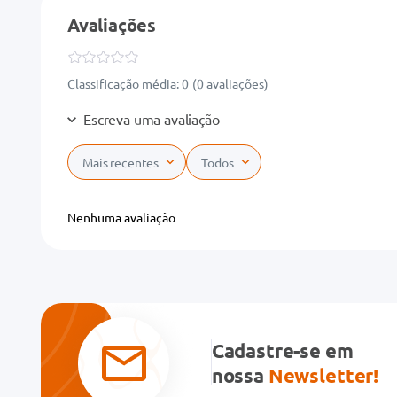
Avaliações
Classificação média: 0
(0 avaliações)
Escreva uma avaliação
Mais recentes
Todos
Adicionar avaliação
Nenhuma avaliação
Título
Avalie o produto de 1 a 5 estrelas
★
★
★
★
★
Cadastre-se em
Seu nome
nossa
Newsletter!