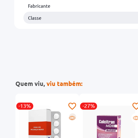
Fabricante
Classe
Quem viu,
viu também:
-13%
-27%
R