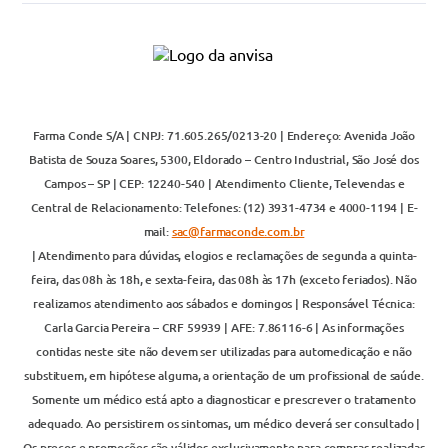
Farma Conde S/A | CNPJ: 71.605.265/0213-20 | Endereço: Avenida João
Batista de Souza Soares, 5300, Eldorado – Centro Industrial, São José dos
Campos – SP | CEP: 12240-540 | Atendimento Cliente, Televendas e
Central de Relacionamento: Telefones: (12) 3931-4734 e 4000-1194 | E-
mail:
sac@farmaconde.com.br
| Atendimento para dúvidas, elogios e reclamações de segunda a quinta-
feira, das 08h às 18h, e sexta-feira, das 08h às 17h (exceto feriados). Não
realizamos atendimento aos sábados e domingos | Responsável Técnica:
Carla Garcia Pereira – CRF 59939 | AFE: 7.86116-6 | As informações
contidas neste site não devem ser utilizadas para automedicação e não
substituem, em hipótese alguma, a orientação de um profissional de saúde.
Somente um médico está apto a diagnosticar e prescrever o tratamento
adequado. Ao persistirem os sintomas, um médico deverá ser consultado |
Os preços e promoções são válidos exclusivamente para compras realizadas