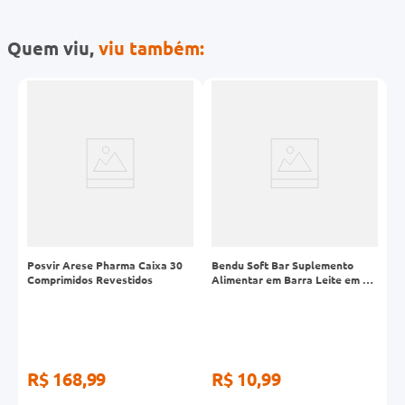
Quem viu,
viu também:
Posvir Arese Pharma Caixa 30
Bendu Soft Bar Suplemento
B
Comprimidos Revestidos
Alimentar em Barra Leite em Pó
F
45g
F
R$ 168,99
R$ 10,99
R