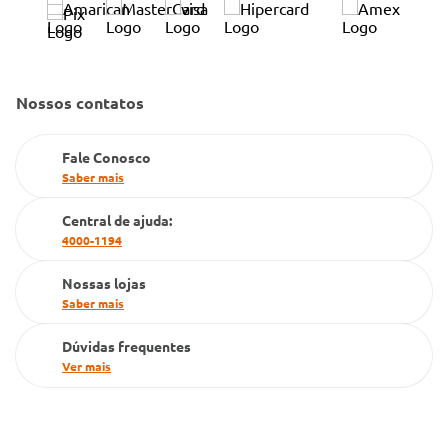
Condeclin
Política de Reembolso
Código de Conduta
Convênio Conlife
Fale Conosco
Gestão de marcas
Nossos contatos
Dúvidas Frequentes
Farmacia popular
Fale Conosco
PBM
Saber mais
Cartão Grupo Conde
Central de ajuda:
4000-1194
Televendas
Nossas lojas
Saber mais
Dúvidas frequentes
Ver mais