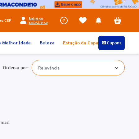
Entre ou
seu
CEP
cadastre-se
s Melhor Idade
Beleza
Estação da Copa
Cupons
Relevância