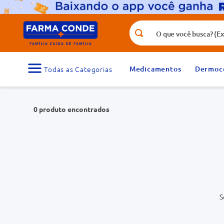
O que você busca? (Ex.: vitamina, fr
Termos mais buscados
1
º
medicamento
Medicamentos
Dermoc
3
º
tadalafila 5mg
5
º
dipirona
0
produto
7
º
vitamina d
9
º
protetor solar