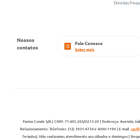
Dúvidas freq
Nossos
Fale Conosco
contatos
Saber mais
Farma Conde S/A | CNPJ: 71.605.265/0213-20 | Endereço: Avenida João
Relacionamento: Telefones: (12) 3931-4734 e 4000-1194 | E-mail:
sac@
feriados). Não realizamos atendimento aos sábados e domingos | Respo