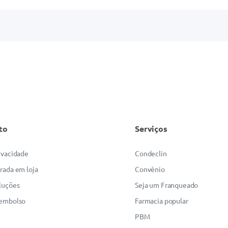
to
Serviços
rivacidade
Condeclin
irada em loja
Convênio
luções
Seja um Franqueado
eembolso
Farmacia popular
PBM