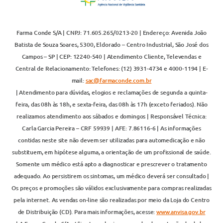
Farma Conde S/A | CNPJ: 71.605.265/0213-20 | Endereço: Avenida João
Batista de Souza Soares, 5300, Eldorado – Centro Industrial, São José dos
Campos – SP | CEP: 12240-540 | Atendimento Cliente, Televendas e
Central de Relacionamento: Telefones: (12) 3931-4734 e 4000-1194 | E-
mail:
sac@farmaconde.com.br
| Atendimento para dúvidas, elogios e reclamações de segunda a quinta-
feira, das 08h às 18h, e sexta-feira, das 08h às 17h (exceto feriados). Não
realizamos atendimento aos sábados e domingos | Responsável Técnica:
Carla Garcia Pereira – CRF 59939 | AFE: 7.86116-6 | As informações
contidas neste site não devem ser utilizadas para automedicação e não
substituem, em hipótese alguma, a orientação de um profissional de saúde.
Somente um médico está apto a diagnosticar e prescrever o tratamento
adequado. Ao persistirem os sintomas, um médico deverá ser consultado |
Os preços e promoções são válidos exclusivamente para compras realizadas
pela internet. As vendas on-line são realizadas por meio da Loja do Centro
de Distribuição (CD). Para mais informações, acesse:
www.anvisa.gov.br