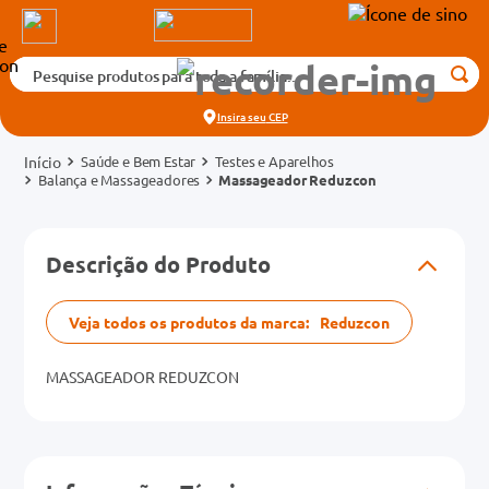
Pesquise produtos para toda a família...
Termos mais buscados
Insira seu
CEP
1
º
medicamento
Saúde e Bem Estar
Testes e Aparelhos
2
º
fralda
Balança e Massageadores
Massageador Reduzcon
3
º
tadalafila 5mg
cados
4
º
rosuvastatina 20mg
Descrição do Produto
o
5
º
dipirona
6
º
absorvente
Veja todos os produtos da marca:
Reduzcon
mg
7
º
vitamina d
MASSAGEADOR REDUZCON
na 20mg
8
º
tadalafila 20mg
9
º
protetor solar
10
º
teste gravidez