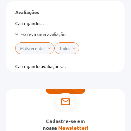
Avaliações
Carregando…
Escreva uma avaliação
Mais recentes
Todos
Adicionar avaliação
Carregando avaliações…
Título
Avalie o produto de 1 a 5 estrelas
★
★
★
★
★
Seu nome
Cadastre-se em
nossa
Newsletter!