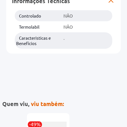
Informações Técnicas
0mg
Controlado
NÃO
r
Termolabil
NÃO
ez
Caracteristicas e
.
Benefícios
Quem viu,
viu também:
-49%