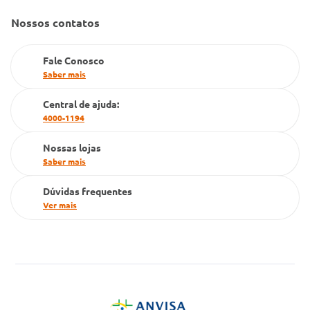
Gestão de marcas
Dúvidas Frequentes
Nossos contatos
Farmacia popular
PBM
Fale Conosco
Saber mais
Cartão Grupo Conde
Central de ajuda:
Televendas
4000-1194
Nossas lojas
Saber mais
Dúvidas frequentes
Ver mais