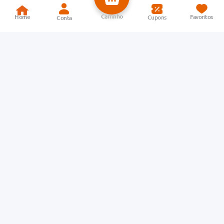
Descrição do Produto
Veja todos os produtos da marca:
Magnen
Magnen B6 atua como suplemento vitamínico-mineral.
Informações Técnicas
Controlado
NÃO