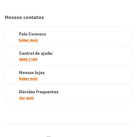
Convênio Conlife
Fale Conosco
Gestão de marcas
Nossos contatos
Dúvidas Frequentes
Farmacia popular
Fale Conosco
PBM
Saber mais
Cartão Grupo Conde
Central de ajuda:
4000-1194
Televendas
Nossas lojas
Saber mais
Dúvidas frequentes
Ver mais