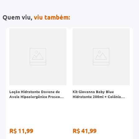
Quem viu,
viu também:
-
Loção Hidratante Davene de
Kit Giovanna Baby Blue
N
s
Aveia Hipoalergênico Frasco
Hidratante 200ml + Colônia
B
180ml
20ml + Sabonete 90g
I
R$ 11,99
R$ 41,99
R
R