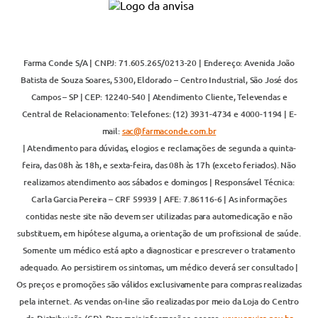
Farma Conde S/A | CNPJ: 71.605.265/0213-20 | Endereço: Avenida João
Batista de Souza Soares, 5300, Eldorado – Centro Industrial, São José dos
Campos – SP | CEP: 12240-540 | Atendimento Cliente, Televendas e
Central de Relacionamento: Telefones: (12) 3931-4734 e 4000-1194 | E-
mail:
sac@farmaconde.com.br
| Atendimento para dúvidas, elogios e reclamações de segunda a quinta-
feira, das 08h às 18h, e sexta-feira, das 08h às 17h (exceto feriados). Não
realizamos atendimento aos sábados e domingos | Responsável Técnica:
Carla Garcia Pereira – CRF 59939 | AFE: 7.86116-6 | As informações
contidas neste site não devem ser utilizadas para automedicação e não
substituem, em hipótese alguma, a orientação de um profissional de saúde.
Somente um médico está apto a diagnosticar e prescrever o tratamento
adequado. Ao persistirem os sintomas, um médico deverá ser consultado |
Os preços e promoções são válidos exclusivamente para compras realizadas
pela internet. As vendas on-line são realizadas por meio da Loja do Centro