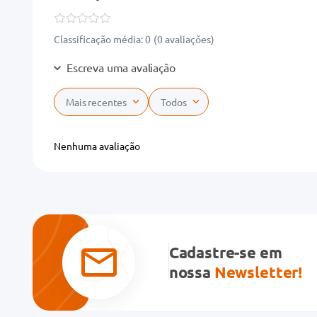
Classificação média: 0
(0 avaliações)
Escreva uma avaliação
Mais recentes
Todos
Adicionar avaliação
Nenhuma avaliação
Título
Avalie o produto de 1 a 5 estrelas
★
★
★
★
★
Cadastre-se em
Seu nome
nossa
Newsletter!