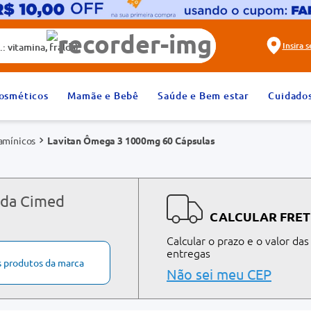
alda)
Insira 
2
º
fralda
osméticos
Mamãe e Bebê
Saúde e Bem estar
Cuidado
4
º
dipirona
tamínicos
Lavitan Ômega 3 1000mg 60 Cápsulas
6
º
absorvente
8
º
tadalafila 20mg
10
º
teste gravidez
 da Cimed
CALCULAR FRET
Calcular o prazo e o valor das
entregas
s produtos da marca
Não sei meu CEP