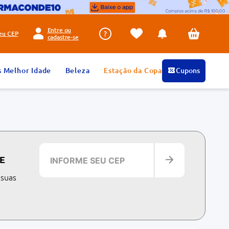
Entre ou
seu
CEP
cadastre-se
s Melhor Idade
Beleza
Estação da Copa
Cupons
E
 suas