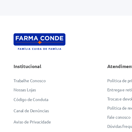
Endereço de email
Escreva uma avaliação
Institucional
Atendimen
ENVIAR AVALIAÇÃO
Trabalhe Conosco
Política de p
Nossas Lojas
Entrega e ret
Trocas e devo
Código de Conduta
Política de r
Canal de Denúncias
Fale conosco
Aviso de Privacidade
Dúvidas freq