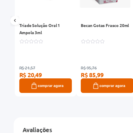
Triade Solução Oral 1
Becan Gotas Frasco 20ml
Z 30
Ampola 3ml
R$ 21,57
R$ 95,76
R$ 20,49
R$ 85,99
ra
comprar agora
comprar agora
Avaliações