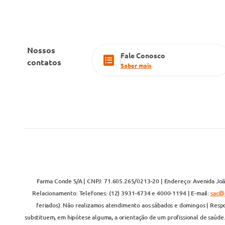
Nossos
Fale Conosco
contatos
Saber mais
Farma Conde S/A | CNPJ: 71.605.265/0213-20 | Endereço: Avenida João
Relacionamento: Telefones: (12) 3931-4734 e 4000-1194 | E-mail:
sac@
feriados). Não realizamos atendimento aos sábados e domingos | Respo
substituem, em hipótese alguma, a orientação de um profissional de saúde