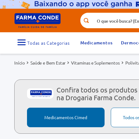
O que você busca? (Ex.: vitamina, fr
Termos mais buscados
1
º
medicamento
Medicamentos
Dermoc
3
º
tadalafila 5mg
Saúde e Bem Estar
Vitaminas e Suplementos
Polivi
5
º
rosuvastatina 20mg
7
º
vitamina d
9
º
protetor solar
Confira todos os produtos
na Drogaria Farma Conde.
Medicamentos Cimed
Todos o