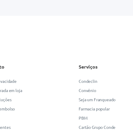
to
Serviços
rivacidade
Condeclin
irada em loja
Convênio
luções
Seja um Franqueado
eembolso
Farmacia popular
PBM
uentes
Cartão Grupo Conde