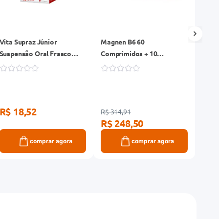
Vita Supraz Júnior
Magnen B6 60
Lavi
Suspensão Oral Frasco
Comprimidos + 10
Imun
120ml
Comprimidos Grátis
Reve
R$ 18,52
R$ 
R$ 314,91
R$ 248,50
comprar agora
comprar agora