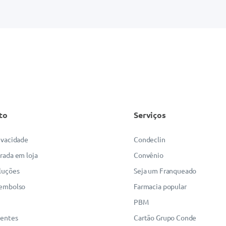
to
Serviços
rivacidade
Condeclin
irada em loja
Convênio
luções
Seja um Franqueado
eembolso
Farmacia popular
PBM
uentes
Cartão Grupo Conde