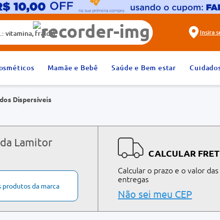
alda)
Insira 
2
º
fralda
osméticos
Mamãe e Bebê
Saúde e Bem estar
Cuidado
4
º
rosuvastatina 20mg
dos Dispersíveis
6
º
absorvente
8
º
tadalafila 20mg
10
º
teste gravidez
 da Lamitor
CALCULAR FRET
Calcular o prazo e o valor das
entregas
s produtos da marca
Não sei meu CEP