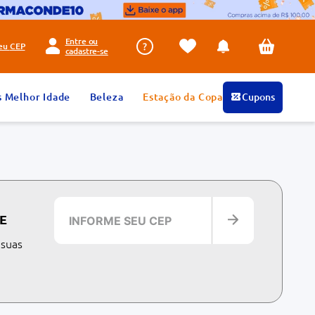
Entre ou
seu
CEP
cadastre-se
s Melhor Idade
Beleza
Estação da Copa
Cupons
E
 suas