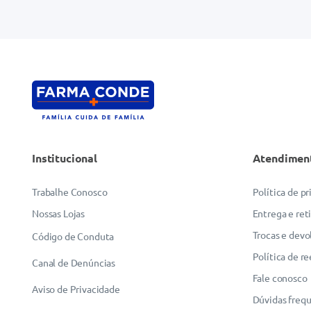
Endereço de email
Escreva uma avaliação
Institucional
Atendimen
ENVIAR AVALIAÇÃO
Trabalhe Conosco
Política de p
Nossas Lojas
Entrega e ret
Trocas e devo
Código de Conduta
Política de r
Canal de Denúncias
Fale conosco
Aviso de Privacidade
Dúvidas freq