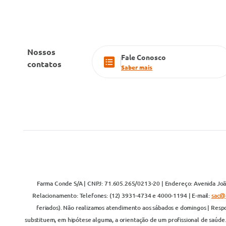
Nossos
Fale Conosco
contatos
Saber mais
Farma Conde S/A | CNPJ: 71.605.265/0213-20 | Endereço: Avenida João
Relacionamento: Telefones: (12) 3931-4734 e 4000-1194 | E-mail:
sac@
feriados). Não realizamos atendimento aos sábados e domingos | Respo
substituem, em hipótese alguma, a orientação de um profissional de saúde