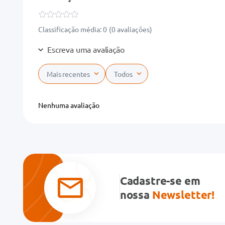
Classificação média: 0
(0 avaliações)
Escreva uma avaliação
Mais recentes
Todos
Adicionar avaliação
Nenhuma avaliação
Título
Avalie o produto de 1 a 5 estrelas
★
★
★
★
★
Cadastre-se em
Seu nome
nossa
Newsletter!