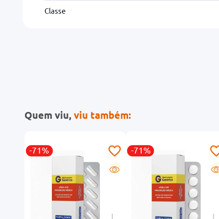
Classe
Quem viu,
viu também:
-71%
-71%
R
G
G