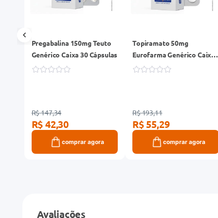
0
Pregabalina 150mg Teuto
Topiramato 50mg
Genérico Caixa 30 Cápsulas
Eurofarma Genérico Caixa
60 Comprimidos
Revestidos
R$ 147,34
R$ 193,11
R$ 42,30
R$ 55,29
ra
comprar agora
comprar agora
Avaliações