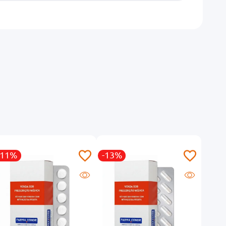
-11%
-13%
-23