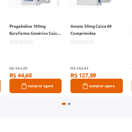
Pregabalina 150mg
Amato 50mg Caixa 60
Eurofarma Genérico Caixa
Comprimidos
30 Cápsulas
R$ 161,29
R$ 132,41
R$ 44,60
R$ 127,89
comprar agora
comprar agora