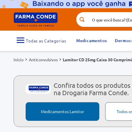
O que você busca? (Ex.: vitamina, fr
Termos mais buscados
1
º
medicamento
Medicamentos
Dermoc
3
º
tadalafila 5mg
Anticonvulsivos
Lamitor CD 25mg Caixa 30 Comprimi
5
º
dipirona
7
º
vitamina d
9
º
protetor solar
Confira todos os produtos
na Drogaria Farma Conde.
Medicamentos Lamitor
Todos o