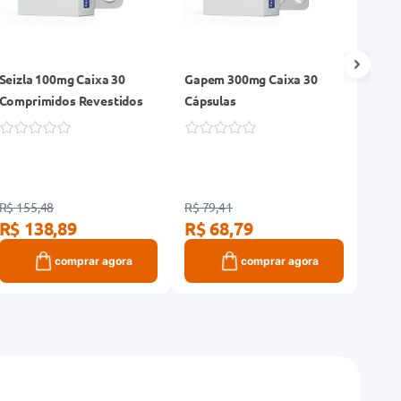
Seizla 100mg Caixa 30
Gapem 300mg Caixa 30
Lami
Comprimidos Revestidos
Cápsulas
Comp
R$ 155,48
R$ 79,41
R$ 51
R$ 138,89
R$ 68,79
R$ 
comprar agora
comprar agora