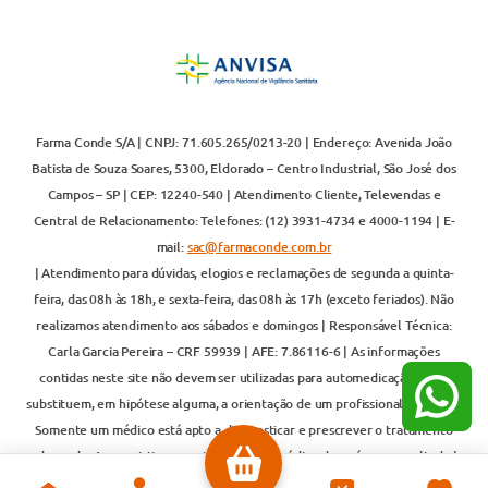
Farma Conde S/A | CNPJ: 71.605.265/0213-20 | Endereço: Avenida João
Batista de Souza Soares, 5300, Eldorado – Centro Industrial, São José dos
Campos – SP | CEP: 12240-540 | Atendimento Cliente, Televendas e
Central de Relacionamento: Telefones: (12) 3931-4734 e 4000-1194 | E-
mail:
sac@farmaconde.com.br
| Atendimento para dúvidas, elogios e reclamações de segunda a quinta-
feira, das 08h às 18h, e sexta-feira, das 08h às 17h (exceto feriados). Não
realizamos atendimento aos sábados e domingos | Responsável Técnica:
Carla Garcia Pereira – CRF 59939 | AFE: 7.86116-6 | As informações
contidas neste site não devem ser utilizadas para automedicação e não
substituem, em hipótese alguma, a orientação de um profissional de saúde.
Somente um médico está apto a diagnosticar e prescrever o tratamento
adequado. Ao persistirem os sintomas, um médico deverá ser consultado |
Os preços e promoções são válidos exclusivamente para compras realizadas