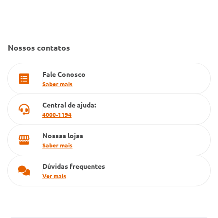
Convênio Conlife
Fale Conosco
Gestão de marcas
Dúvidas Frequentes
Farmacia popular
Nossos contatos
PBM
Fale Conosco
Cartão Grupo Conde
Saber mais
Televendas
Central de ajuda:
4000-1194
Nossas lojas
Saber mais
Dúvidas frequentes
Ver mais