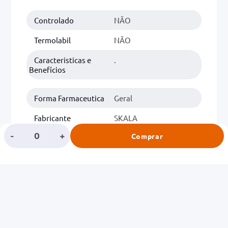
Controlado
NÃO
0mg
r
Termolabil
NÃO
ez
Caracteristicas e
.
Benefícios
Forma Farmaceutica
Geral
Fabricante
SKALA
-
+
Comprar
Classe
CABELOS