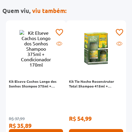
Quem viu,
viu também:
Kit Elseve Cachos Longo dos
Kit Tio Nacho Reconstrutor
K
Sonhos Shampoo 375ml +
Total Shampoo 415ml +
G
Condicionador 170ml
Condicionador 200ml
+
R$ 54,99
R
R$ 37,99
R$ 35,89