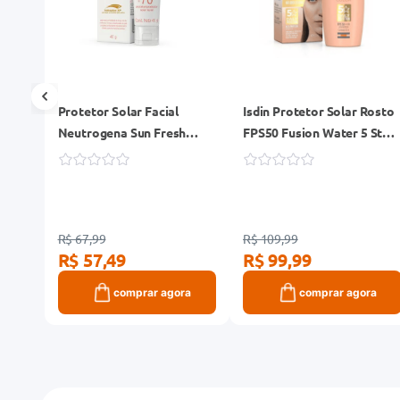
ogena
Protetor Solar Facial
Isdin Protetor Solar Rosto
co
Neutrogena Sun Fresh
FPS50 Fusion Water 5 Star
Derm Care Dry Skin sem
Color 50ml
Cor FPS70 40g
R$ 67,99
R$ 109,99
R$ 57,49
R$ 99,99
ra
comprar agora
comprar agora