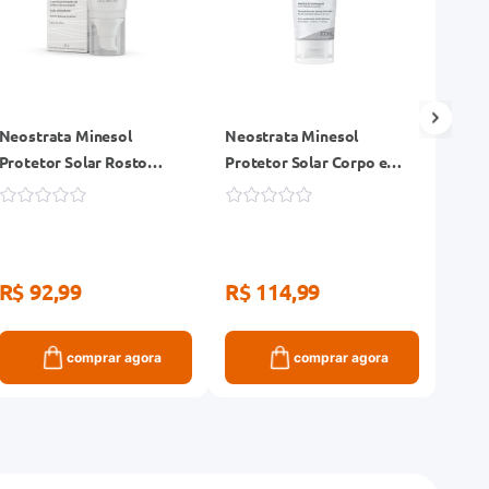
Neostrata Minesol
Neostrata Minesol
Prote
Protetor Solar Rosto
Protetor Solar Corpo e
Bron
FPS30 Oil Control Sérum
Rosto FPS30 Fluido
Dour
Invisível 40g
Hidratante Antioxidante
200ml
R$ 92,99
R$ 114,99
R$ 
comprar agora
comprar agora