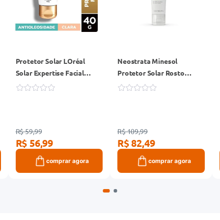
Protetor Solar LOréal
Neostrata Minesol
s
Solar Expertise Facial
Protetor Solar Rosto
FPS60 UV Defender
FPS70 Oil Control 40g
Antioleosidade Cor Clara
40g
R$ 59,99
R$ 109,99
R$ 56,99
R$ 82,49
comprar agora
comprar agora