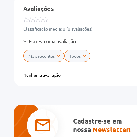
Avaliações
Classificação média: 0
(0 avaliações)
Escreva uma avaliação
Mais recentes
Todos
Adicionar avaliação
Nenhuma avaliação
Título
Avalie o produto de 1 a 5 estrelas
★
★
★
★
★
Cadastre-se em
Seu nome
nossa
Newsletter!