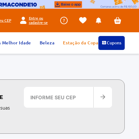
Entre ou
seu
CEP
cadastre-se
s Melhor Idade
Beleza
Estação da Copa
Cupons
E
 suas