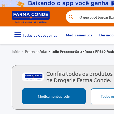
O que você busca? (Ex.: vitamina, fr
Termos mais buscados
1
º
medicamento
Medicamentos
Dermoc
3
º
tadalafila 5mg
Protetor Solar
Isdin Protetor Solar Rosto FPS60 Fusi
5
º
dipirona
7
º
vitamina d
9
º
protetor solar
Confira todos os produtos 
na Drogaria Farma Conde.
Medicamentos Isdin
Todos o