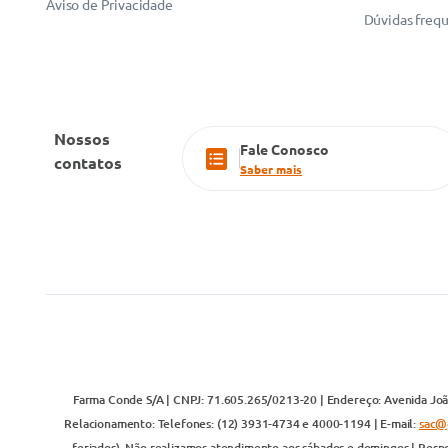
Aviso de Privacidade
Dúvidas freq
Nossos
Fale Conosco
contatos
Saber mais
Farma Conde S/A | CNPJ: 71.605.265/0213-20 | Endereço: Avenida João
Relacionamento: Telefones: (12) 3931-4734 e 4000-1194 | E-mail:
sac@
feriados). Não realizamos atendimento aos sábados e domingos | Respo