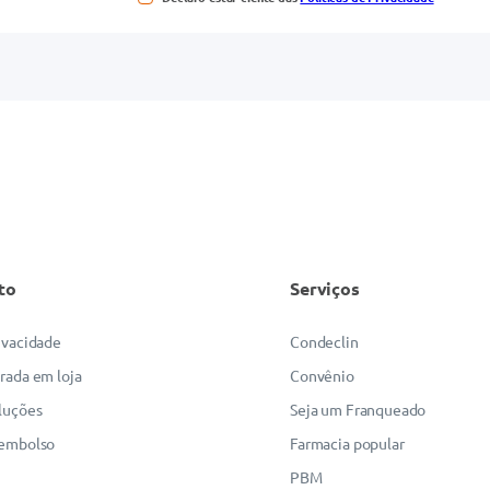
to
Serviços
rivacidade
Condeclin
irada em loja
Convênio
luções
Seja um Franqueado
eembolso
Farmacia popular
PBM