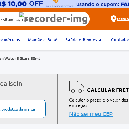
alda)
Insira 
2
º
fralda
osméticos
Mamãe e Bebê
Saúde e Bem estar
Cuidado
4
º
rosuvastatina 20mg
on Water 5 Stars 50ml
6
º
absorvente
8
º
tadalafila 20mg
10
º
teste gravidez
da Isdin
CALCULAR FRET
Calcular o prazo e o valor das
entregas
s produtos da marca
Não sei meu CEP