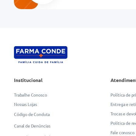
Endereço de email
Escreva uma avaliação
Institucional
Atendimen
ENVIAR AVALIAÇÃO
Trabalhe Conosco
Política de p
Nossas Lojas
Entrega e ret
Trocas e devo
Código de Conduta
Política de r
Canal de Denúncias
Fale conosco