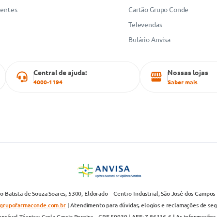
uentes
Cartão Grupo Conde
Televendas
Bulário Anvisa
Central de ajuda:
Nossas lojas
4000-1194
Saber mais
 Batista de Souza Soares, 5300, Eldorado – Centro Industrial, São José dos Campos 
grupofarmaconde.com.br
| Atendimento para dúvidas, elogios e reclamações de segun
nsável Técnica: Carla Garcia Pereira – CRF 59939 | AFE: 7.86116-6 | As informações 