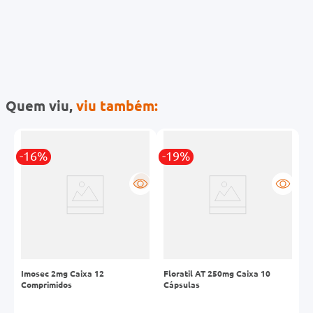
Quem viu,
viu também:
-16%
-19%
-
R
Imosec 2mg Caixa 12
Floratil AT 250mg Caixa 10
F
Comprimidos
Cápsulas
O