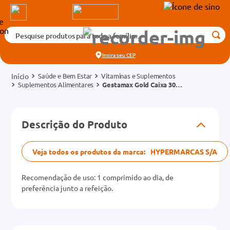
Pesquise produtos para toda a família...
Termos mais buscados
Insira seu
CEP
1
º
medicamento
Saúde e Bem Estar
Vitaminas e Suplementos
2
º
fralda
Suplementos Alimentares
Gestamax Gold Caixa 30
Cápsulas Gelatinosas
3
º
tadalafila 5mg
cados
4
º
rosuvastatina 20mg
Descrição do Produto
o
5
º
dipirona
6
º
absorvente
Veja todos os produtos da marca:
HYPERMARCAS S/A
mg
7
º
vitamina d
Recomendação de uso: 1 comprimido ao dia, de
na 20mg
8
º
tadalafila 20mg
preferência junto a refeição.
9
º
protetor solar
10
º
teste gravidez