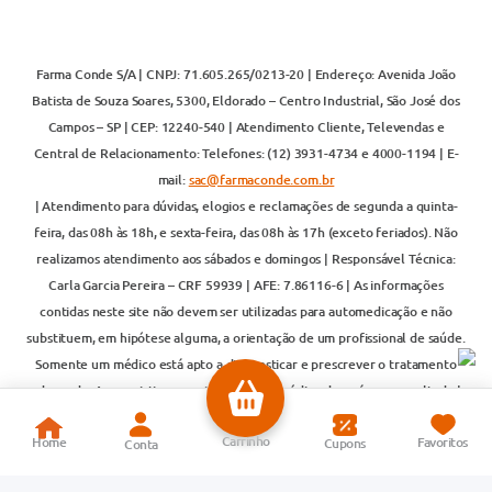
Farma Conde S/A | CNPJ: 71.605.265/0213-20 | Endereço: Avenida João
Batista de Souza Soares, 5300, Eldorado – Centro Industrial, São José dos
Campos – SP | CEP: 12240-540 | Atendimento Cliente, Televendas e
Central de Relacionamento: Telefones: (12) 3931-4734 e 4000-1194 | E-
mail:
sac@farmaconde.com.br
| Atendimento para dúvidas, elogios e reclamações de segunda a quinta-
feira, das 08h às 18h, e sexta-feira, das 08h às 17h (exceto feriados). Não
realizamos atendimento aos sábados e domingos | Responsável Técnica:
Carla Garcia Pereira – CRF 59939 | AFE: 7.86116-6 | As informações
contidas neste site não devem ser utilizadas para automedicação e não
substituem, em hipótese alguma, a orientação de um profissional de saúde.
Somente um médico está apto a diagnosticar e prescrever o tratamento
adequado. Ao persistirem os sintomas, um médico deverá ser consultado |
Os preços e promoções são válidos exclusivamente para compras realizadas
pela internet. As vendas on-line são realizadas por meio da Loja do Centro
de Distribuição (CD). Para mais informações, acesse:
www.anvisa.gov.br