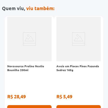
Quem viu,
viu também:
Novasource Proline Nestle
Aveia em Flocos Finos Fazenda
F
Baunilha 200ml
Sedrez 165g
T
G
G
R$ 28,49
R$ 5,49
R