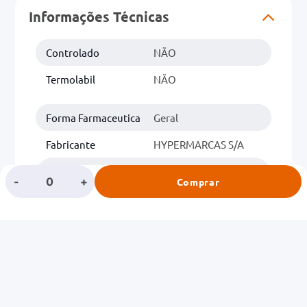
Informações Técnicas
0mg
Controlado
NÃO
r
ez
Termolabil
NÃO
Forma Farmaceutica
Geral
Fabricante
HYPERMARCAS S/A
Classe
SUPLEMENTOS
-
+
Comprar
ALIMENTARES