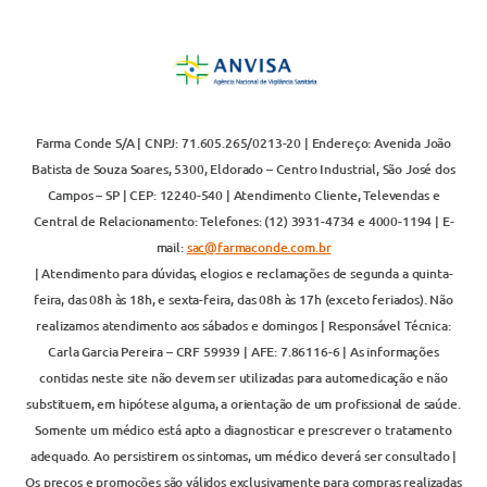
Farma Conde S/A | CNPJ: 71.605.265/0213-20 | Endereço: Avenida João
Batista de Souza Soares, 5300, Eldorado – Centro Industrial, São José dos
Campos – SP | CEP: 12240-540 | Atendimento Cliente, Televendas e
Central de Relacionamento: Telefones: (12) 3931-4734 e 4000-1194 | E-
mail:
sac@farmaconde.com.br
| Atendimento para dúvidas, elogios e reclamações de segunda a quinta-
feira, das 08h às 18h, e sexta-feira, das 08h às 17h (exceto feriados). Não
realizamos atendimento aos sábados e domingos | Responsável Técnica:
Carla Garcia Pereira – CRF 59939 | AFE: 7.86116-6 | As informações
contidas neste site não devem ser utilizadas para automedicação e não
substituem, em hipótese alguma, a orientação de um profissional de saúde.
Somente um médico está apto a diagnosticar e prescrever o tratamento
adequado. Ao persistirem os sintomas, um médico deverá ser consultado |
Os preços e promoções são válidos exclusivamente para compras realizadas