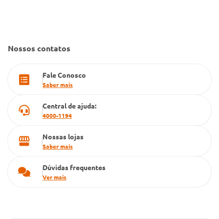
Convênio Conlife
Fale Conosco
Gestão de marcas
Dúvidas Frequentes
Farmacia popular
Nossos contatos
PBM
Fale Conosco
Cartão Grupo Conde
Saber mais
Televendas
Central de ajuda:
4000-1194
Nossas lojas
Saber mais
Dúvidas frequentes
Ver mais