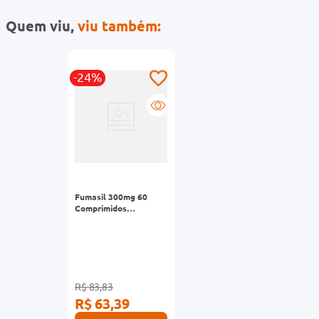
Quem viu,
viu também:
-24%
Fumasil 300mg 60
Comprimidos
Orodispersíveis
R$ 83,83
R$ 63,39