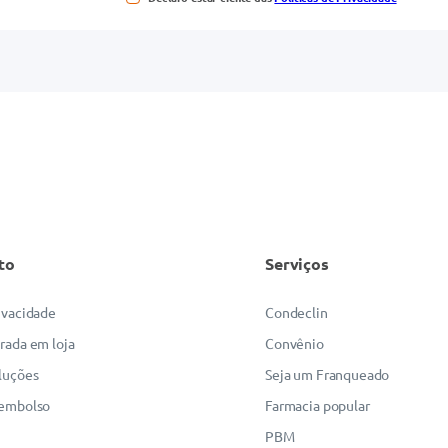
to
Serviços
rivacidade
Condeclin
irada em loja
Convênio
luções
Seja um Franqueado
eembolso
Farmacia popular
PBM