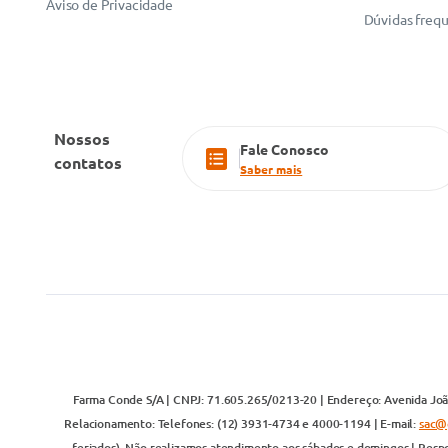
Aviso de Privacidade
Dúvidas freq
Nossos
Fale Conosco
contatos
Saber mais
Farma Conde S/A | CNPJ: 71.605.265/0213-20 | Endereço: Avenida João
Relacionamento: Telefones: (12) 3931-4734 e 4000-1194 | E-mail:
sac@
feriados). Não realizamos atendimento aos sábados e domingos | Respo