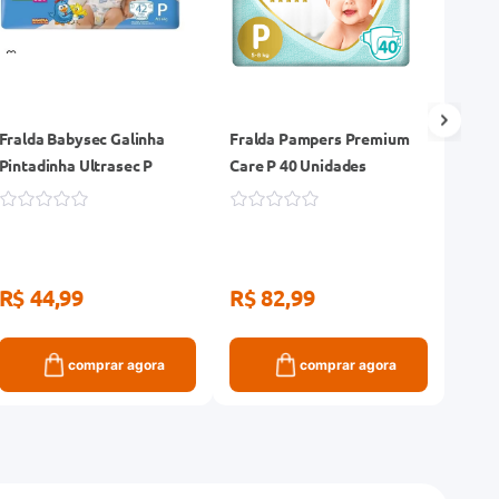
Fralda Babysec Galinha
Fralda Pampers Premium
Fral
Pintadinha Ultrasec P
Care P 40 Unidades
Care
R$ 44,99
R$ 82,99
R$ 
comprar agora
comprar agora