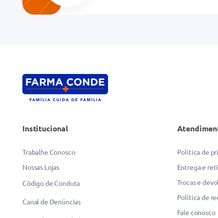
Endereço de email
Escreva uma avaliação
Institucional
Atendimen
ENVIAR AVALIAÇÃO
Trabalhe Conosco
Política de p
Nossas Lojas
Entrega e ret
Trocas e devo
Código de Conduta
Política de r
Canal de Denúncias
Fale conosco