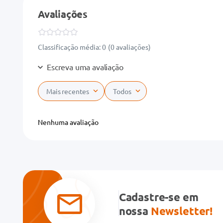
Avaliações
Classificação média: 0
(0 avaliações)
Escreva uma avaliação
Mais recentes
Todos
Adicionar avaliação
Nenhuma avaliação
Título
Avalie o produto de 1 a 5 estrelas
★
★
★
★
★
Cadastre-se em
Seu nome
nossa
Newsletter!