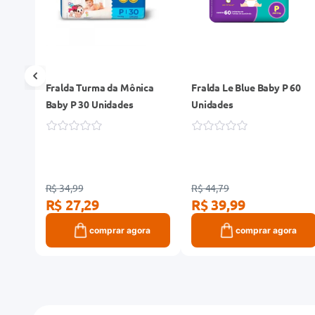
me
Fralda Turma da Mônica
Fralda Le Blue Baby P 60
ades
Baby P 30 Unidades
Unidades
R$ 34,99
R$ 44,79
R$ 27,29
R$ 39,99
ra
comprar agora
comprar agora