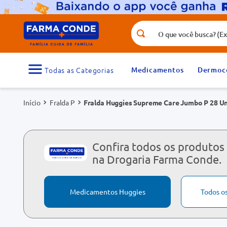
O que você busca? (Ex.: vitamina, fr
Termos mais buscados
1
º
medicamento
Medicamentos
Dermoc
3
º
tadalafila 5mg
Fralda P
Fralda Huggies Supreme Care Jumbo P 28 U
5
º
dipirona
7
º
vitamina d
9
º
protetor solar
Confira todos os produtos
na Drogaria Farma Conde.
Medicamentos Huggies
Todos o