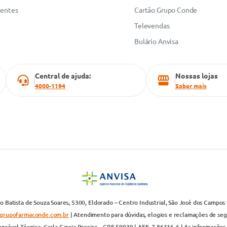
uentes
Cartão Grupo Conde
Televendas
Bulário Anvisa
Central de ajuda:
Nossas lojas
4000-1194
Saber mais
 Batista de Souza Soares, 5300, Eldorado – Centro Industrial, São José dos Campos 
grupofarmaconde.com.br
| Atendimento para dúvidas, elogios e reclamações de segun
nsável Técnica: Carla Garcia Pereira – CRF 59939 | AFE: 7.86116-6 | As informações 