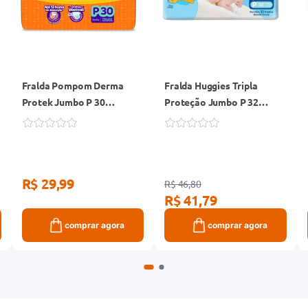
Fralda Pompom Derma
Fralda Huggies Tripla
Protek Jumbo P 30
Proteção Jumbo P 32
Unidades
Unidades
R$ 29,99
R$ 46,80
R$ 41,79
comprar agora
comprar agora