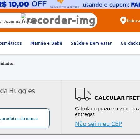
alda)
Insira 
2
º
fralda
osméticos
Mamãe e Bebê
Saúde e Bem estar
Cuidado
4
º
rosuvastatina 20mg
nidades
6
º
absorvente
8
º
tadalafila 20mg
10
º
teste gravidez
 da Huggies
CALCULAR FRET
Calcular o prazo e o valor das
entregas
s produtos da marca
Não sei meu CEP