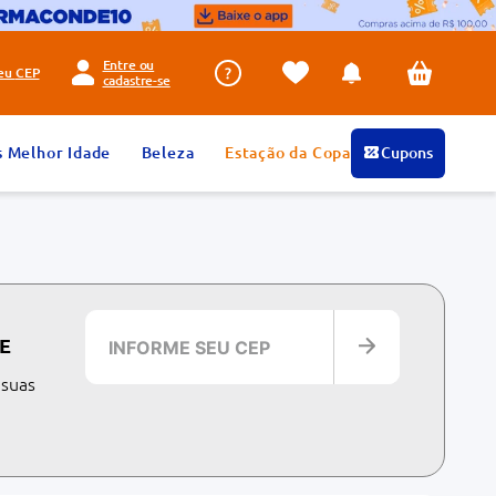
Entre ou
seu
CEP
cadastre-se
s Melhor Idade
Beleza
Estação da Copa
Cupons
E
 suas