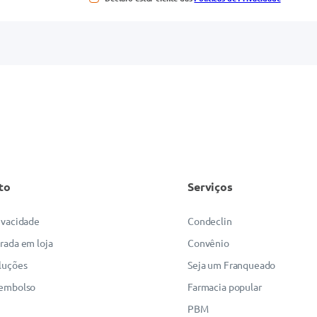
to
Serviços
rivacidade
Condeclin
irada em loja
Convênio
luções
Seja um Franqueado
eembolso
Farmacia popular
PBM