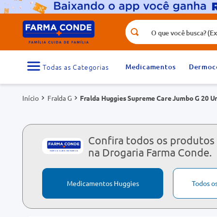
O que você busca? (Ex.: vitamina, fr
Termos mais buscados
1
º
medicamento
Medicamentos
Dermoc
3
º
tadalafila 5mg
Fralda G
Fralda Huggies Supreme Care Jumbo G 20 U
5
º
dipirona
7
º
vitamina d
9
º
protetor solar
Confira todos os produtos
na Drogaria Farma Conde.
Medicamentos Huggies
Todos o