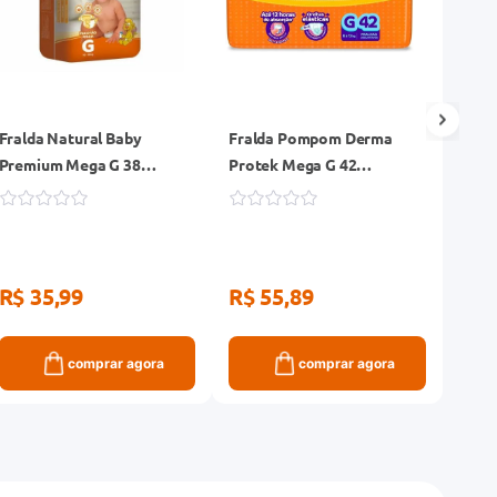
Fralda Natural Baby
Fralda Pompom Derma
Fral
Premium Mega G 38
Protek Mega G 42
Prot
Unidades
Unidades
Unid
R$ 35,99
R$ 55,89
R$ 
comprar agora
comprar agora