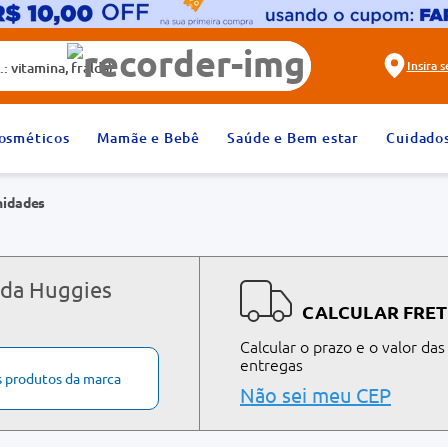
alda)
Insira 
2
º
fralda
osméticos
Mamãe e Bebê
Saúde e Bem estar
Cuidado
4
º
rosuvastatina 20mg
nidades
6
º
absorvente
8
º
tadalafila 20mg
10
º
teste gravidez
 da Huggies
CALCULAR FRET
Calcular o prazo e o valor das
entregas
s produtos da marca
Não sei meu CEP