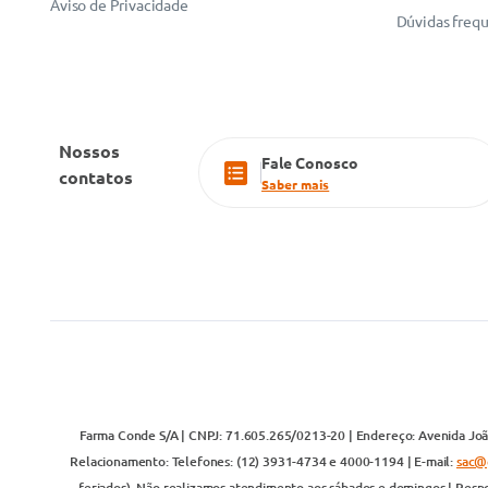
Aviso de Privacidade
Dúvidas freq
Nossos
Fale Conosco
contatos
Saber mais
Farma Conde S/A | CNPJ: 71.605.265/0213-20 | Endereço: Avenida João
Relacionamento: Telefones: (12) 3931-4734 e 4000-1194 | E-mail:
sac@
feriados). Não realizamos atendimento aos sábados e domingos | Respo