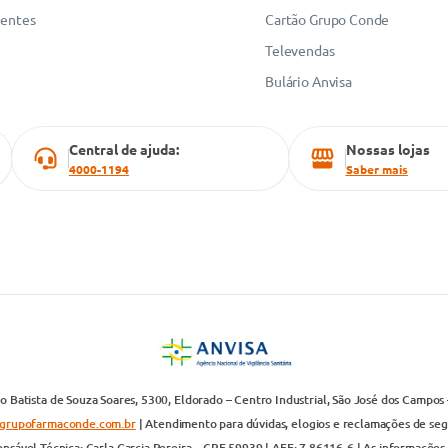
uentes
Cartão Grupo Conde
Televendas
Bulário Anvisa
Central de ajuda:
Nossas lojas
4000-1194
Saber mais
 Batista de Souza Soares, 5300, Eldorado – Centro Industrial, São José dos Campos 
grupofarmaconde.com.br
| Atendimento para dúvidas, elogios e reclamações de segun
nsável Técnica: Carla Garcia Pereira – CRF 59939 | AFE: 7.86116-6 | As informações 