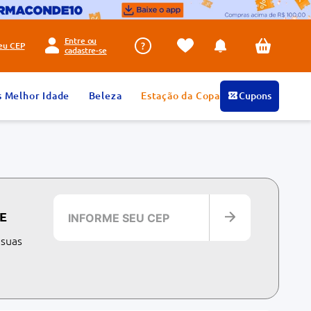
Entre ou
seu
CEP
cadastre-se
s Melhor Idade
Beleza
Estação da Copa
Cupons
E
 suas