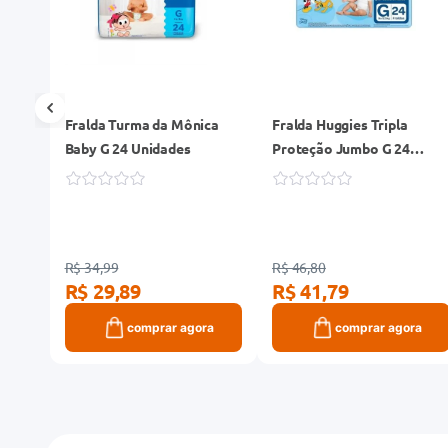
ek
Fralda Turma da Mônica
Fralda Huggies Tripla
Baby G 24 Unidades
Proteção Jumbo G 24
Unidades
R$ 34,99
R$ 46,80
R$ 29,89
R$ 41,79
ra
comprar agora
comprar agora