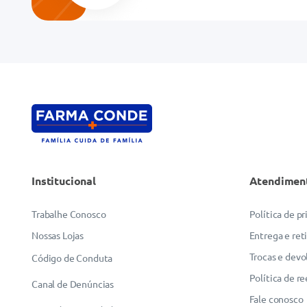
Endereço de email
Escreva uma avaliação
Institucional
Atendimen
ENVIAR AVALIAÇÃO
Trabalhe Conosco
Política de p
Nossas Lojas
Entrega e ret
Trocas e devo
Código de Conduta
Política de r
Canal de Denúncias
Fale conosco