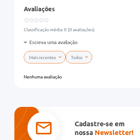
Avaliações
Classificação média: 0
(0 avaliações)
Escreva uma avaliação
Mais recentes
Todos
Adicionar avaliação
Nenhuma avaliação
Título
Avalie o produto de 1 a 5 estrelas
★
★
★
★
★
Cadastre-se em
Seu nome
nossa
Newsletter!