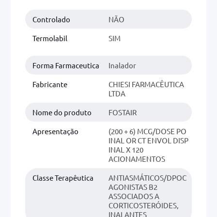
Controlado
NÃO
0mg
r
Termolabil
SIM
ez
Forma Farmaceutica
Inalador
Fabricante
CHIESI FARMACÊUTICA
LTDA
Nome do produto
FOSTAIR
Apresentação
(200 + 6) MCG/DOSE PO
INAL OR CT ENVOL DISP
INAL X 120
ACIONAMENTOS
Classe Terapêutica
ANTIASMÁTICOS/DPOC
AGONISTAS B2
ASSOCIADOS A
CORTICOSTERÓIDES,
INALANTES