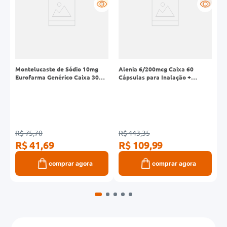
R
G
R
Montelucaste de Sódio 10mg
Alenia 6/200mcg Caixa 60
P
Eurofarma Genérico Caixa 30
Cápsulas para Inalação +
S
Comprimidos
Inalador
R$ 75,70
R$ 143,35
R
R$ 41,69
R$ 109,99
R
comprar agora
comprar agora