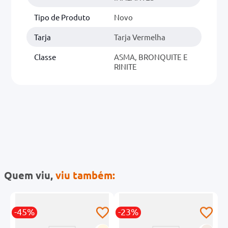
Tipo de Produto
Novo
Tarja
Tarja Vermelha
Classe
ASMA, BRONQUITE E
RINITE
Quem viu,
viu também:
-45%
-23%
-