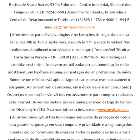
Batista de Souza Soares, 5300, Eldorado – Centro Industrial, São José dos
Campos – SP | CEP: 12240-540 | Atendimento Cliente, Televendas e
Central de Relacionamento: Telefones: (12) 3931-4734 e 4000-1194 | E-
mail:
sac@farmaconde.com.br
| Atendimento para dúvidas, elogios e reclamações de segunda a quinta-
feira, das 08h às 18h, e sexta-feira, das 08h às 17h (exceto feriados). Não
realizamos atendimento aos sábados e domingos | Responsável Técnica:
Carla Garcia Pereira – CRF 59939 | AFE: 7.86116-6 | As informações
contidas neste site não devem ser utilizadas para automedicação e não
substituem, em hipótese alguma, a orientação de um profissional de saúde.
Somente um médico está apto a diagnosticar e prescrever o tratamento
adequado. Ao persistirem os sintomas, um médico deverá ser consultado |
Os preços e promoções são válidos exclusivamente para compras realizadas
pela internet. As vendas on-line são realizadas por meio da Loja do Centro
de Distribuição (CD). Para mais informações, acesse:
www.anvisa.gov.br
| A Farma Conde S/A utiliza tecnologias avançadas de proteção de dados
para garantir segurança em suas compras. A privacidade e a segurança dos
clientes são compromissos da empresa. Todos os pedidos estão sujeitos à
confirmação de disponibilidade em estoque | Importante: antimicrobianos,