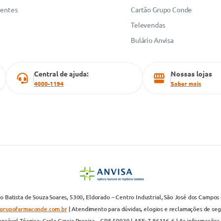
uentes
Cartão Grupo Conde
Televendas
Bulário Anvisa
Central de ajuda:
Nossas lojas
4000-1194
Saber mais
 Batista de Souza Soares, 5300, Eldorado – Centro Industrial, São José dos Campos 
grupofarmaconde.com.br
| Atendimento para dúvidas, elogios e reclamações de segun
nsável Técnica: Carla Garcia Pereira – CRF 59939 | AFE: 7.86116-6 | As informações 