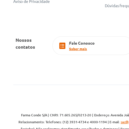
Aviso de Privacidade
Dúvidas freq
Nossos
Fale Conosco
contatos
Saber mais
Farma Conde S/A | CNPJ: 71.605.265/0213-20 | Endereço: Avenida João
Relacionamento: Telefones: (12) 3931-4734 e 4000-1194 | E-mail:
sac@
feriados). Não realizamos atendimento aos sábados e domingos | Respo