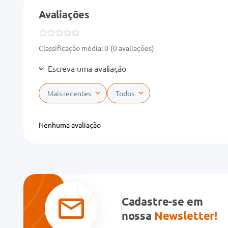
Avaliações
Classificação média: 0
(0 avaliações)
Escreva uma avaliação
Mais recentes
Todos
Adicionar avaliação
Nenhuma avaliação
Título
Avalie o produto de 1 a 5 estrelas
★
★
★
★
★
Cadastre-se em
Seu nome
nossa
Newsletter!