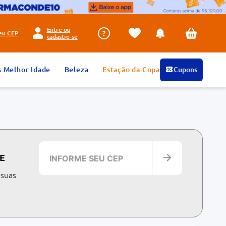
Entre ou
seu
CEP
cadastre-se
s Melhor Idade
Beleza
Estação da Copa
Cupons
E
 suas