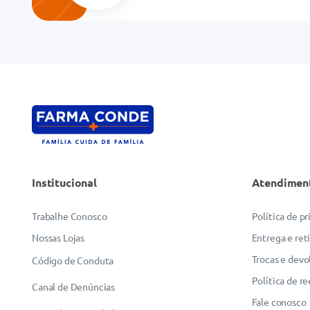
Endereço de email
Escreva uma avaliação
Institucional
Atendimen
ENVIAR AVALIAÇÃO
Trabalhe Conosco
Política de p
Nossas Lojas
Entrega e ret
Trocas e devo
Código de Conduta
Política de r
Canal de Denúncias
Fale conosco