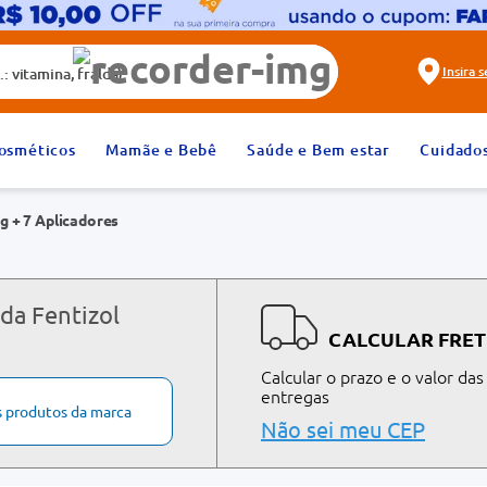
alda)
Insira 
2
º
fralda
osméticos
Mamãe e Bebê
Saúde e Bem estar
Cuidado
4
º
rosuvastatina 20mg
g + 7 Aplicadores
6
º
absorvente
8
º
tadalafila 20mg
10
º
teste gravidez
da Fentizol
CALCULAR FRET
Calcular o prazo e o valor das
entregas
s produtos da marca
Não sei meu CEP