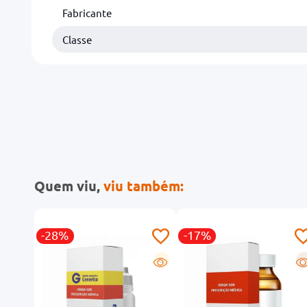
Fabricante
Classe
Quem viu,
viu também:
-28%
-17%
R
G
R