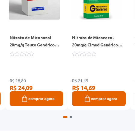
Nitrato de Miconazol
Nitrato de Miconazol
20mg/g Teuto Genérico
20mg/g Cimed Genérico
Creme Vaginal 80g + 14
Loção 30ml
Aplicadores
R$ 28,80
R$ 21,45
R$ 24,09
R$ 14,69
comprar agora
comprar agora