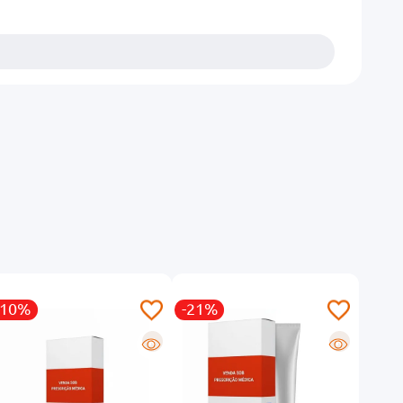
-10%
-21%
-52
R
R