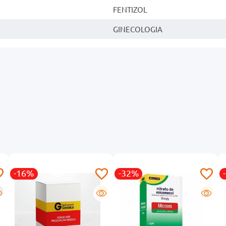
FENTIZOL
GINECOLOGIA
-16%
-32%
G
G