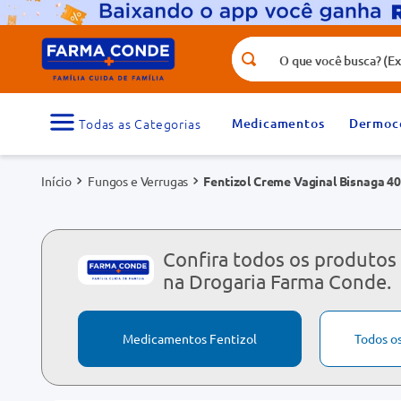
O que você busca? (Ex.: vitamina, fr
Termos mais buscados
1
º
medicamento
Medicamentos
Dermoc
3
º
tadalafila 5mg
Fungos e Verrugas
Fentizol Creme Vaginal Bisnaga 40
5
º
dipirona
7
º
vitamina d
9
º
protetor solar
Confira todos os produtos 
na Drogaria Farma Conde.
Medicamentos Fentizol
Todos o