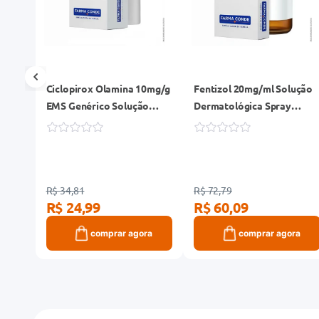
4
Ciclopirox Olamina 10mg/g
Fentizol 20mg/ml Solução
EMS Genérico Solução
Dermatológica Spray
Tópica Frasco 15ml
Frasco 30ml
R$ 34,81
R$ 72,79
R$ 24,99
R$ 60,09
ra
comprar agora
comprar agora