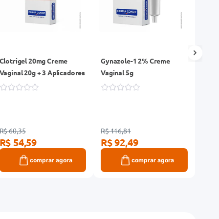
Clotrigel 20mg Creme
Gynazole-1 2% Creme
Ceto
Vaginal 20g + 3 Aplicadores
Vaginal 5g
Genér
Comp
R$ 60,35
R$ 116,81
R$ 85
R$ 54,59
R$ 92,49
R$ 
comprar agora
comprar agora