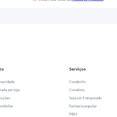
to
Serviços
rivacidade
Condeclin
irada em loja
Convênio
luções
Seja um Franqueado
eembolso
Farmacia popular
PBM