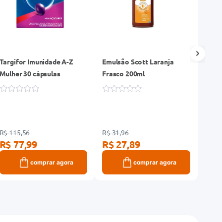
Targifor Imunidade A-Z
Emulsão Scott Laranja
Prot
Mulher 30 cápsulas
Frasco 200ml
Gela
R$ 115,56
R$ 31,96
R$ 23
R$ 77,99
R$ 27,89
R$ 
comprar agora
comprar agora