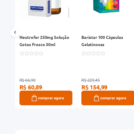
30
Neutrofer 250mg Solução
Baristar 100 Cápsulas
dos
Gotas Frasco 30ml
Gelatinosas
R$ 66,90
R$ 229,45
R$ 60,89
R$ 154,99
ra
comprar agora
comprar agora