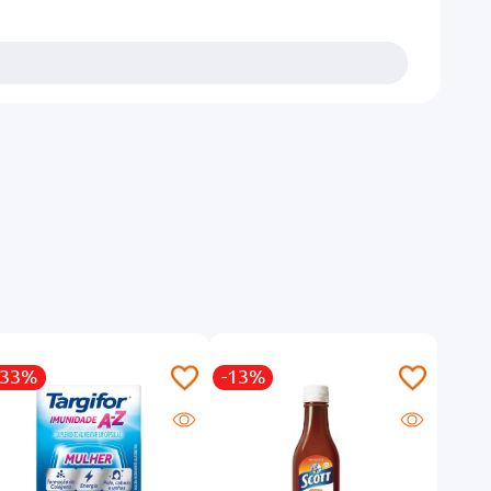
-33%
-13%
-12