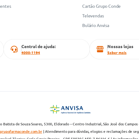
uentes
Cartão Grupo Conde
Televendas
Bulário Anvisa
Central de ajuda:
Nossas lojas
4000-1194
Saber mais
 Batista de Souza Soares, 5300, Eldorado – Centro Industrial, São José dos Campos 
grupofarmaconde.com.br
| Atendimento para dúvidas, elogios e reclamações de segun
nsável Técnica: Carla Garcia Pereira – CRF 59939 | AFE: 7.86116-6 | As informações 