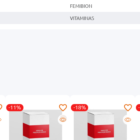
FEMIBION
VITAMINAS
-11%
-18%
R