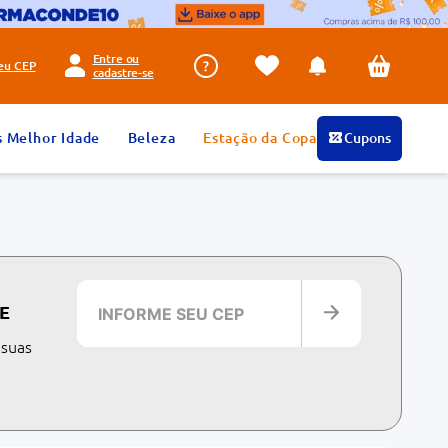
Entre ou
seu
CEP
cadastre-se
s Melhor Idade
Beleza
Estação da Copa
Cupons
E
 suas