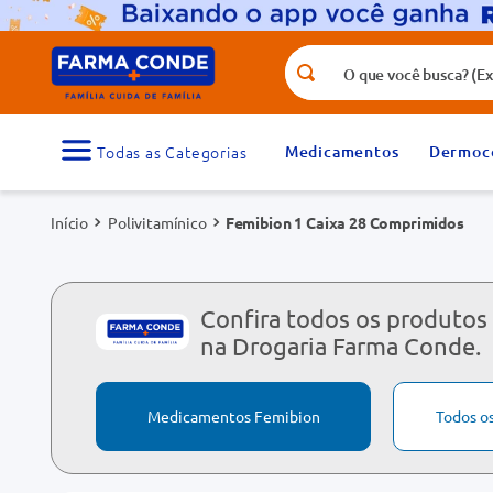
O que você busca? (Ex.: vitamina, fr
Termos mais buscados
1
º
medicamento
Medicamentos
Dermoc
3
º
tadalafila 5mg
Polivitamínico
Femibion 1 Caixa 28 Comprimidos
5
º
dipirona
7
º
vitamina d
9
º
protetor solar
Confira todos os produtos
na Drogaria Farma Conde.
Medicamentos Femibion
Todos o