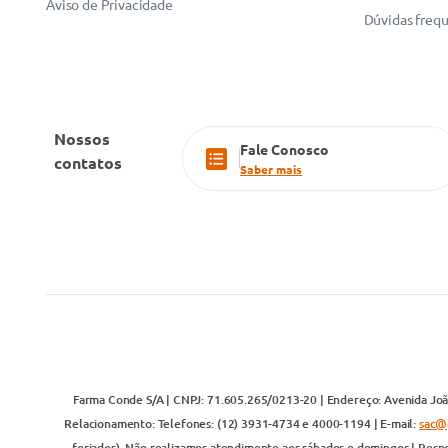
Aviso de Privacidade
Dúvidas freq
Nossos
Fale Conosco
contatos
Saber mais
Farma Conde S/A | CNPJ: 71.605.265/0213-20 | Endereço: Avenida João
Relacionamento: Telefones: (12) 3931-4734 e 4000-1194 | E-mail:
sac@
feriados). Não realizamos atendimento aos sábados e domingos | Respo