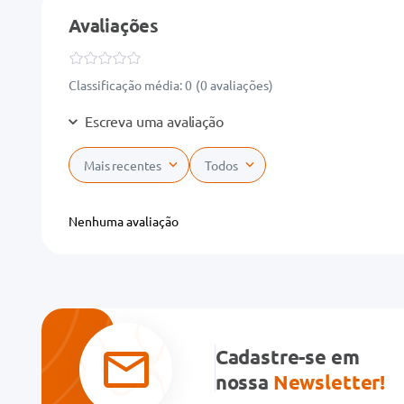
Avaliações
Classificação média: 0
(0 avaliações)
Escreva uma avaliação
Mais recentes
Todos
Adicionar avaliação
Nenhuma avaliação
Título
Avalie o produto de 1 a 5 estrelas
★
★
★
★
★
Cadastre-se em
Seu nome
nossa
Newsletter!