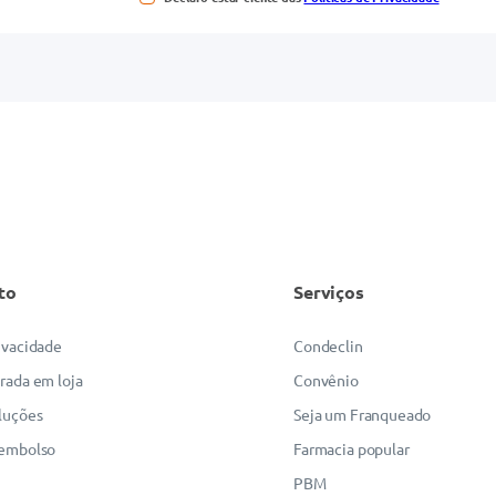
to
Serviços
rivacidade
Condeclin
irada em loja
Convênio
luções
Seja um Franqueado
eembolso
Farmacia popular
PBM