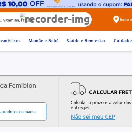
alda)
Insira 
2
º
fralda
osméticos
Mamãe e Bebê
Saúde e Bem estar
Cuidado
4
º
rosuvastatina 20mg
6
º
absorvente
8
º
tadalafila 20mg
10
º
teste gravidez
 da Femibion
CALCULAR FRET
Calcular o prazo e o valor das
entregas
s produtos da marca
Não sei meu CEP