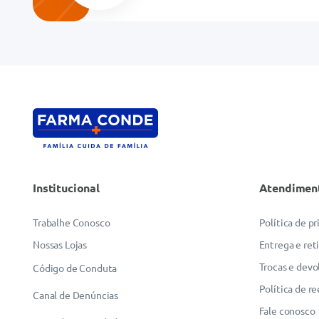
Endereço de email
Escreva uma avaliação
Institucional
Atendimen
ENVIAR AVALIAÇÃO
Trabalhe Conosco
Política de p
Nossas Lojas
Entrega e ret
Trocas e devo
Código de Conduta
Política de r
Canal de Denúncias
Fale conosco