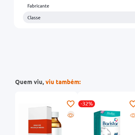
Fabricante
Classe
Quem viu,
viu também:
-32%
R
R